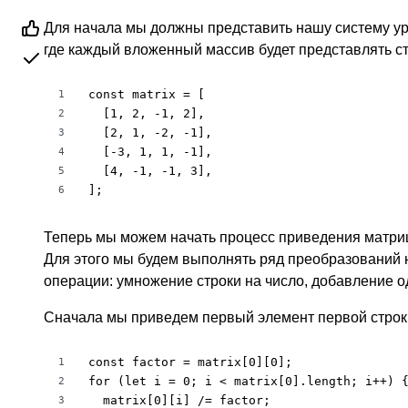
Для начала мы должны представить нашу систему у
где каждый вложенный массив будет представлять с
const matrix = [

1
  [1, 2, -1, 2],

2
  [2, 1, -2, -1],

3
  [-3, 1, 1, -1],

4
  [4, -1, -1, 3],

5
];
6
Теперь мы можем начать процесс приведения матрицы
Для этого мы будем выполнять ряд преобразований 
операции: умножение строки на число, добавление од
Сначала мы приведем первый элемент первой строки 
const factor = matrix[0][0];

1
for (let i = 0; i < matrix[0].length; i++) {
2
  matrix[0][i] /= factor;

3