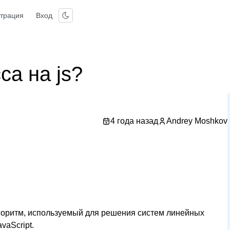
страция
Вход
са на js?
4 года назад
Andrey Moshkov
алгоритм, используемый для решения систем линейных
vaScript.