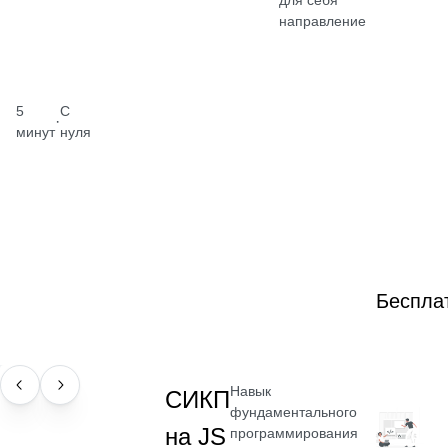
для себя
направление
5
С
·
минут
нуля
Беспла
Навык
НАВЫК
СИКП
фундаментального
на JS
программирования