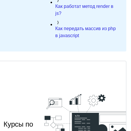
Как работат метод render в
js?
Как передать массив из php
в javascript
Курсы по