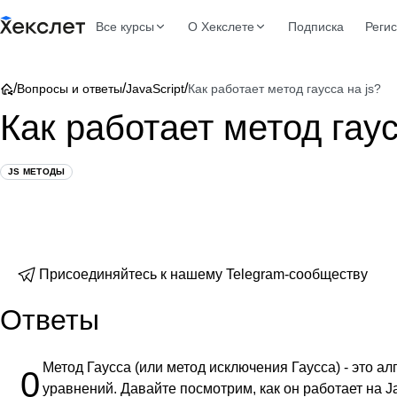
Все курсы
О Хекслете
Подписка
Реги
/
/
/
Вопросы и ответы
JavaScript
Как работает метод гаусса на js?
Как работает метод гаус
JS МЕТОДЫ
Присоединяйтесь к нашему Telegram-сообществу
Ответы
Метод Гаусса (или метод исключения Гаусса) - это 
0
уравнений. Давайте посмотрим, как он работает на Ja