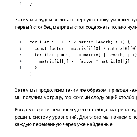
}
4
Затем мы будем вычитать первую строку, умноженную
первый столбец матрицы стал содержать только нули
for (let i = 1; i < matrix.length; i++) {

1
  const factor = matrix[i][0] / matrix[0][0]
2
  for (let j = 0; j < matrix[i].length; j++)
3
    matrix[i][j] -= factor * matrix[0][j];

4
  }

5
}
6
Затем мы продолжим таким же образом, приводя каж
мы получим матрицу, где каждый следующий столбец
Когда мы достигнем последнего столбца, матрица буд
решить систему уравнений. Для этого мы начнем с 
каждую переменную через уже найденные: