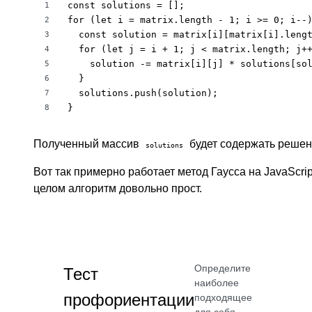
const solutions = [];

1
for (let i = matrix.length - 1; i >= 0; i--)
2
  const solution = matrix[i][matrix[i].lengt
3
  for (let j = i + 1; j < matrix.length; j++
4
    solution -= matrix[i][j] * solutions[sol
5
  }

6
  solutions.push(solution);

7
}
8
Полученный массив
будет содержать решен
solutions
Вот так примерно работает метод Гаусса на JavaScrip
целом алгоритм довольно прост.
Определите
Тест
наиболее
профориентации
подходящее