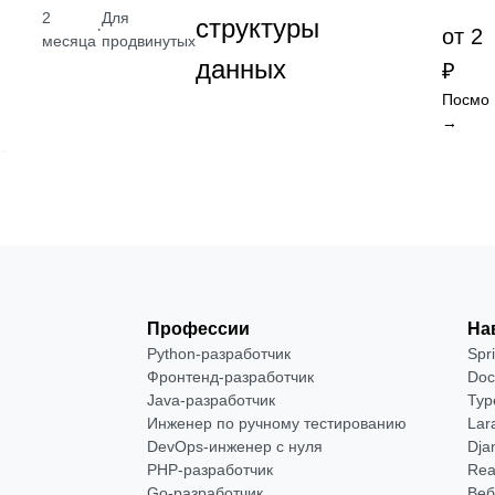
2
Для
структуры
·
от 2 
месяца
продвинутых
данных
₽
Посмот
→
Профессии
На
Python-разработчик
Spr
Фронтенд-разработчик
Doc
Java-разработчик
Typ
Инженер по ручному тестированию
Lar
DevOps-инженер с нуля
Dja
РНР-разработчик
Rea
Go-разработчик
Веб