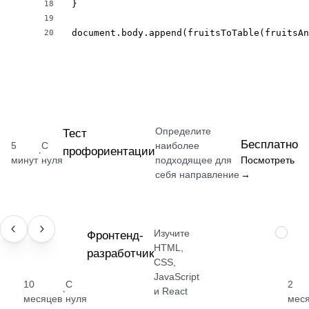
}

18
19
document.body.append(fruitsToTable(fruitsAn
20
Определите
Тест
Бесплатно
5
С
наиболее
профориентации
·
минут
нуля
подходящее для
Посмотреть
себя направление
→
Изучите
ПРОФЕССИЯ
Фронтенд-
НАВЫК
HTML,
разработчик
CSS,
JavaScript
10
С
2
·
и React
месяцев
нуля
мес