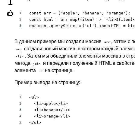
1
const arr = ['apple', 'banana', 'orange'];

1
const html = arr.map((item) => `<li>${item}<
2
document.querySelector('ul').innerHTML = ht
3
В данном примере мы создали массив
, затем с
arr
создали новый массив, в котором каждый элемен
map
. Затем мы объединили элементы массива в стр
<li>
метода
и передали полученный HTML в свойст
join
элемента
на странице.
ul
Пример вывода на страницу:
<ul>

1
  <li>apple</li>

2
  <li>banana</li>

3
  <li>orange</li>

4
</ul>
5