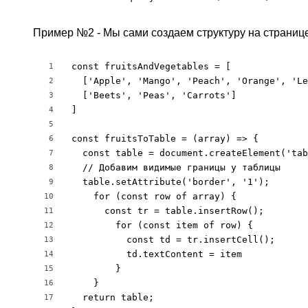
Пример №2 - Мы сами создаем структуру на страниц
const fruitsAndVegetables = [

1
  ['Apple', 'Mango', 'Peach', 'Orange', 'Le
2
  ['Beets', 'Peas', 'Carrots']

3
]

4
5
const fruitsToTable = (array) => {

6
  const table = document.createElement('tab
7
  // Добавим видимые границы у таблицы

8
  table.setAttribute('border', '1');

9
    for (const row of array) {

10
      const tr = table.insertRow();

11
        for (const item of row) {

12
          const td = tr.insertCell();

13
          td.textContent = item

14
        }

15
    }

16
  return table;

17