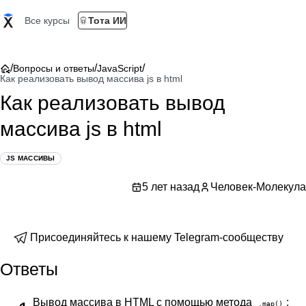
Все курсы
Тота ИИ
/
/
/
Вопросы и ответы
JavaScript
Как реализовать вывод массива js в html
Как реализовать вывод
массива js в html
JS МАССИВЫ
5 лет назад
Человек-Молекула
Присоединяйтесь к нашему Telegram-сообществу
Ответы
Вывод массива в HTML с помощью метода
:
.map()