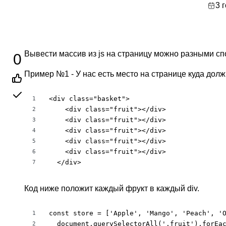
3 
Вывести массив из js на страницу можно разными сп
0
Пример №1 - У нас есть место на странице куда дол
<div class="basket">

1
    <div class="fruit"></div>

2
    <div class="fruit"></div>

3
    <div class="fruit"></div>

4
    <div class="fruit"></div>

5
    <div class="fruit"></div>

6
  </div>
7
Код ниже положит каждый фрукт в каждый div.
const store = ['Apple', 'Mango', 'Peach', 'O
1
  document.querySelectorAll('.fruit').forEa
2