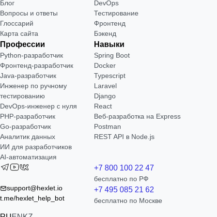
Блог
DevOps
Вопросы и ответы
Тестирование
Глоссарий
Фронтенд
Карта сайта
Бэкенд
Профессии
Навыки
Python-разработчик
Spring Boot
Фронтенд-разработчик
Docker
Java-разработчик
Typescript
Инженер по ручному
Laravel
тестированию
Django
DevOps-инженер с нуля
React
РНР-разработчик
Веб-разработка на Express
Go-разработчик
Postman
Аналитик данных
REST API в Node.js
ИИ для разработчиков
AI-автоматизация
+7 800 100 22 47
бесплатно по РФ
support@hexlet.io
+7 495 085 21 62
t.me/hexlet_help_bot
бесплатно по Москве
RU
EN
KZ