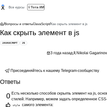
Все курсы
Тота ИИ
/
/
/
Вопросы и ответы
JavaScript
Как скрыть элемент в js
Как скрыть элемент в js
JAVASCRIPT
JS
3 года назад
Nikolai Gagarinov
Присоединяйтесь к нашему Telegram-сообществу
Ответы
Есть несколько способов
скрыть
элемент на js, осн
0
стилей. Например, можем задать определенное CSS
самого элемента:
style