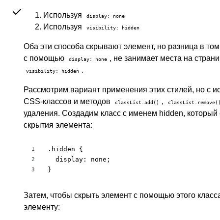
Используя
display: none
Используя
visibility: hidden
Оба эти способа скрывают элемент, но разница в том
с помощью
, не занимает места на страни
display: none
.
visibility: hidden
Рассмотрим вариант применения этих стилей, но с 
CSS-классов и методов
,
classList.add()
classList.remove(
удаления. Создадим класс с именем hidden, который
скрытия элемента:
.hidden {

1
  display: none;

2
}
3
Затем, чтобы скрыть элемент с помощью этого класса
элементу: