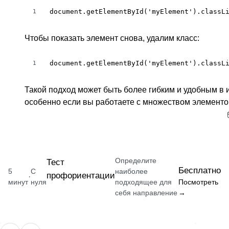
document.getElementById('myElement').classL
1
Чтобы показать элемент снова, удалим класс:
document.getElementById('myElement').classL
1
Такой подход может быть более гибким и удобным в 
особенно если вы работаете с множеством элементо
Определите
Тест
Бесплатно
5
С
наиболее
профориентации
·
минут
нуля
подходящее для
Посмотреть
себя направление
→