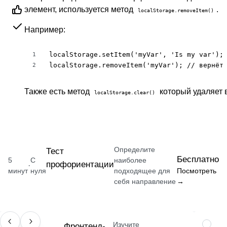
элемент, используется метод
.
localStorage.removeItem()
Например:
localStorage.setItem('myVar', 'Is my var'); 
1
localStorage.removeItem('myVar'); // вернёт
2
Также есть метод
который удаляет в
localStorage.clear()
Определите
Тест
Бесплатно
5
С
наиболее
профориентации
·
минут
нуля
подходящее для
Посмотреть
себя направление
→
Изучите
ПРОФЕССИЯ
Фронтенд-
НАВЫК