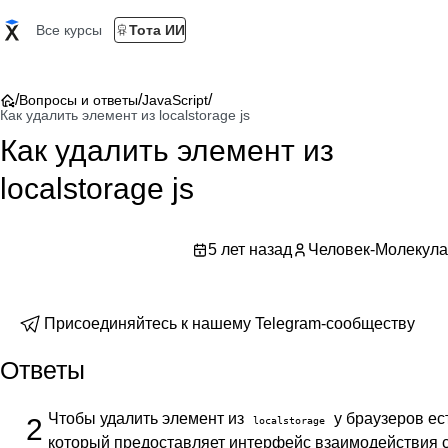
Все курсы
Тота ИИ
/
/
/
Вопросы и ответы
JavaScript
Как удалить элемент из localstorage js
Как удалить элемент из
localstorage js
5 лет назад
Человек-Молекула
Присоединяйтесь к нашему Telegram-сообществу
Ответы
Чтобы удалить элемент из
у браузеров ес
2
localstorage
который предоставляет интерфейс взаимодействия с