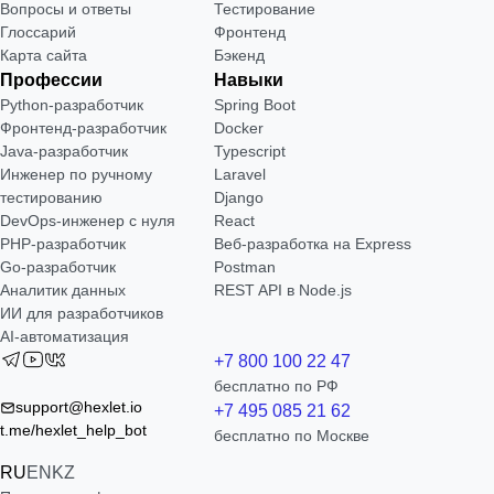
Вопросы и ответы
Тестирование
Глоссарий
Фронтенд
Карта сайта
Бэкенд
Профессии
Навыки
Python-разработчик
Spring Boot
Фронтенд-разработчик
Docker
Java-разработчик
Typescript
Инженер по ручному
Laravel
тестированию
Django
DevOps-инженер с нуля
React
РНР-разработчик
Веб-разработка на Express
Go-разработчик
Postman
Аналитик данных
REST API в Node.js
ИИ для разработчиков
AI-автоматизация
+7 800 100 22 47
бесплатно по РФ
support@hexlet.io
+7 495 085 21 62
t.me/hexlet_help_bot
бесплатно по Москве
RU
EN
KZ