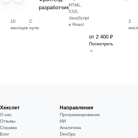
HTML,
разработчик
CSS,
JavaScript
10
С
2
·
и React
месяцев
нуля
мес
от 2 400 ₽
Посмотреть
→
Хекслет
Направления
О нас
Программирование
Отзывы
ИИ
Справка
Аналитика
Блог
DevOps