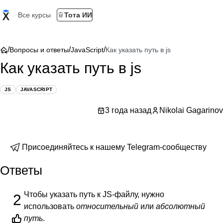
Все курсы
Тота ИИ
/
/
/
Вопросы и ответы
JavaScript
Как указать путь в js
Как указать путь в js
JS
JAVASCRIPT
3 года назад
Nikolai Gagarinov
Присоединяйтесь к нашему Telegram-сообществу
Ответы
Чтобы указать путь к JS-файлу, нужно
2
использовать
относительный
или
абсолютный
путь
.