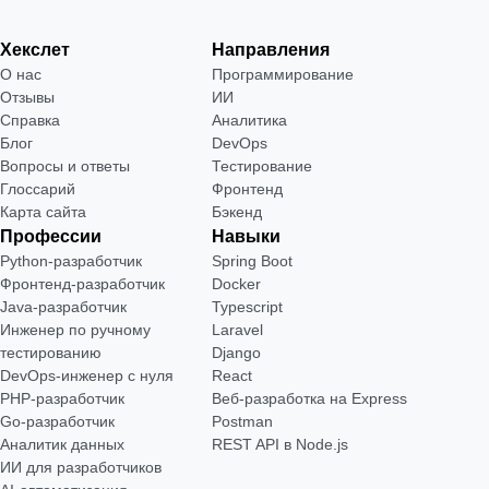
Хекслет
Направления
О нас
Программирование
Отзывы
ИИ
Справка
Аналитика
Блог
DevOps
Вопросы и ответы
Тестирование
Глоссарий
Фронтенд
Карта сайта
Бэкенд
Профессии
Навыки
Python-разработчик
Spring Boot
Фронтенд-разработчик
Docker
Java-разработчик
Typescript
Инженер по ручному
Laravel
тестированию
Django
DevOps-инженер с нуля
React
РНР-разработчик
Веб-разработка на Express
Go-разработчик
Postman
Аналитик данных
REST API в Node.js
ИИ для разработчиков