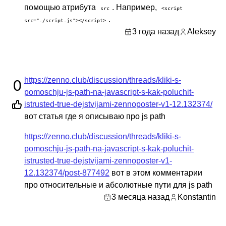
помощью атрибута
. Например,
src
<script
.
src="./script.js"></script>
3 года назад
Aleksey
https://zenno.club/discussion/threads/kliki-s-
0
pomoschju-js-path-na-javascript-s-kak-poluchit-
istrusted-true-dejstvijami-zennoposter-v1-12.132374/
вот статья где я описываю про js path
https://zenno.club/discussion/threads/kliki-s-
pomoschju-js-path-na-javascript-s-kak-poluchit-
istrusted-true-dejstvijami-zennoposter-v1-
12.132374/post-877492
вот в этом комментарии
про относительные и абсолютные пути для js path
3 месяца назад
Konstantin