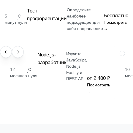
Определите
Тест
Бесплатно
5
С
наиболее
профориентации
·
минут
нуля
подходящее для
Посмотреть
себя направление
→
Изучите
ПРОФЕССИЯ
Node.js-
ПРОФ
JavaScript,
разработчик
Node.js,
12
С
10
·
Fastify и
месяцев
нуля
мес
от 2 400 ₽
REST API
Посмотреть
→