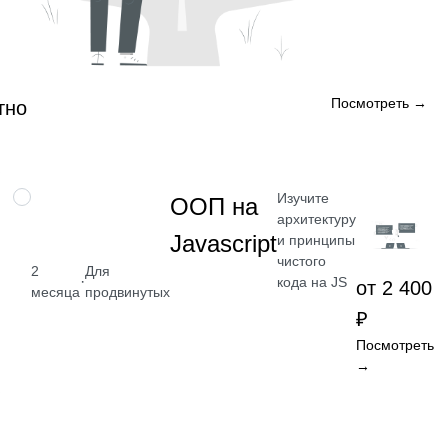
Посмотреть →
тно
Изучите
НАВЫК
ООП на
архитектуру
Javascript
и принципы
чистого
2
Для
·
кода на JS
от 2 400
месяца
продвинутых
₽
Посмотреть
→