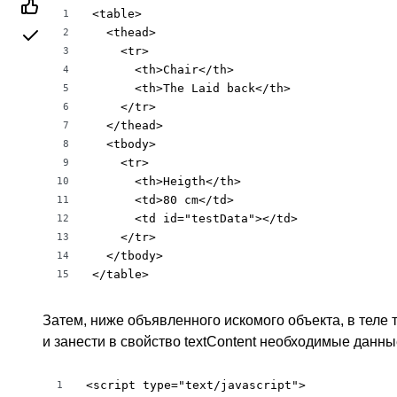
<table>

1
  <thead>

2
    <tr>

3
      <th>Chair</th>

4
      <th>The Laid back</th>

5
    </tr>

6
  </thead>

7
  <tbody>

8
    <tr>

9
      <th>Heigth</th>

10
      <td>80 cm</td>

11
      <td id="testData"></td>

12
    </tr>

13
  </tbody>

14
</table>
15
Затем, ниже объявленного искомого объекта, в теле 
и занести в свойство textContent необходимые данны
<script type="text/javascript">

1