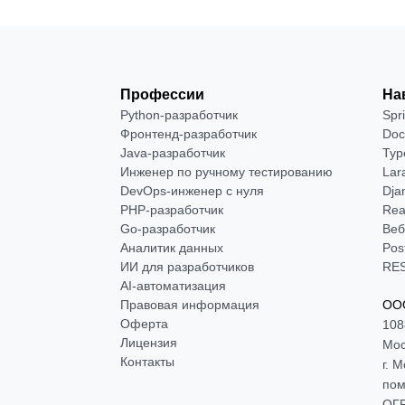
Профессии
На
Python-разработчик
Spr
Фронтенд-разработчик
Doc
Java-разработчик
Typ
Инженер по ручному тестированию
Lar
DevOps-инженер с нуля
Dja
РНР-разработчик
Rea
Go-разработчик
Веб
Аналитик данных
Pos
ИИ для разработчиков
RES
AI-автоматизация
Правовая информация
ООО
Оферта
108
Лицензия
Мос
Контакты
г. 
пом
ОГР