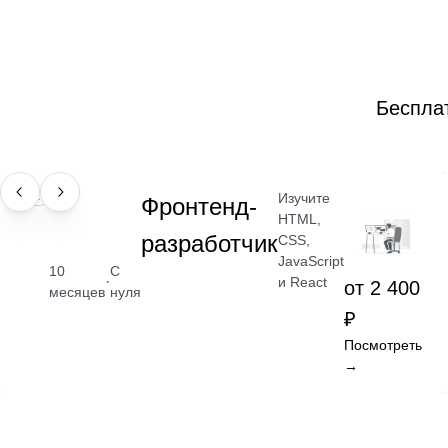
Беспла
Изучите
ПРОФЕССИЯ
Фронтенд-
HTML,
разработчик
CSS,
JavaScript
10
С
·
и React
от 2 400
месяцев
нуля
₽
Посмотреть
→