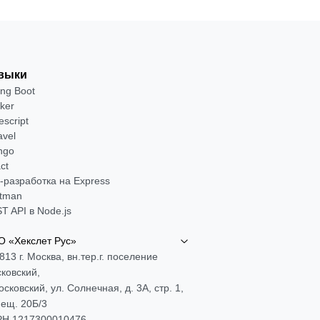
выки
ing Boot
ker
escript
avel
ngo
ct
-разработка на Express
tman
T API в Node.js
 «Хекслет Рус»
813 г. Москва, вн.тер.г. поселение
ковский,
Московский, ул. Солнечная, д. 3А, стр. 1,
ещ. 20Б/3
Н 1217300010476