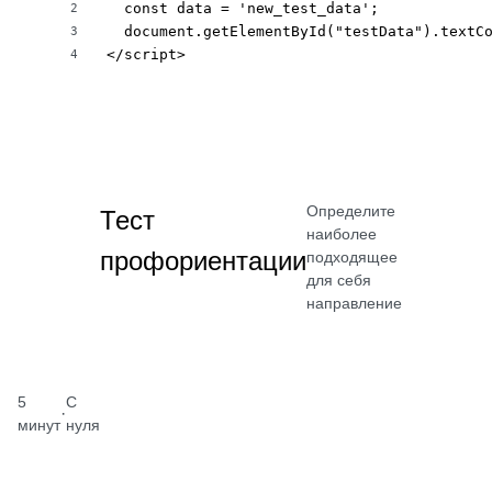
  const data = 'new_test_data';

2
  document.getElementById("testData").textCo
3
</script>
4
Определите
Тест
наиболее
профориентации
подходящее
для себя
направление
5
С
·
минут
нуля