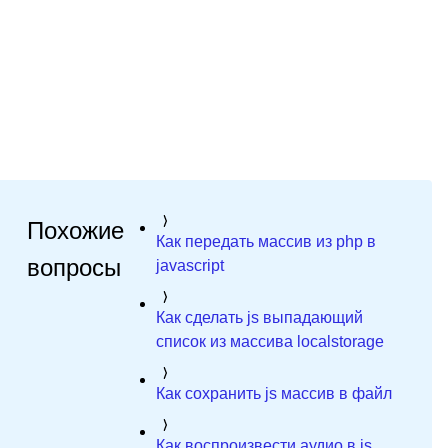
Похожие
Как передать массив из php в
вопросы
javascript
Как сделать js выпадающий
список из массива localstorage
Как сохранить js массив в файл
Как воспроизвести аудио в js