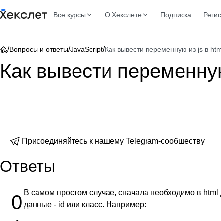
Все курсы
О Хекслете
Подписка
Реги
/
/
/
Вопросы и ответы
JavaScript
Как вывести переменную из js в htm
Как вывести переменную 
Присоединяйтесь к нашему Telegram-сообществу
Ответы
В самом простом случае, сначала необходимо в html
0
данные - id или класс. Например: