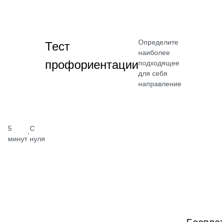
Определите
Тест
наиболее
профориентации
подходящее
для себя
направление
5
С
·
минут
нуля