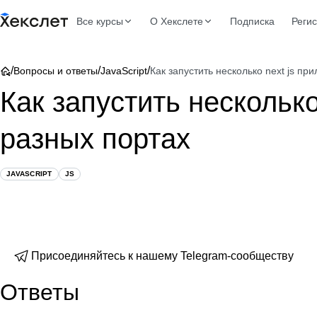
Все курсы
О Хекслете
Подписка
Реги
/
/
/
Вопросы и ответы
JavaScript
Как запустить несколько next js пр
Как запустить несколько
разных портах
JAVASCRIPT
JS
Присоединяйтесь к нашему Telegram-сообществу
Ответы