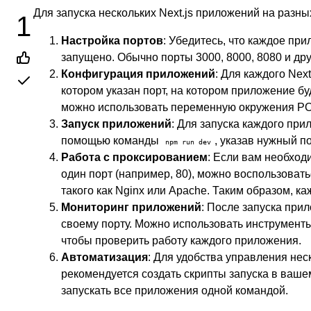
Для запуска нескольких Next.js приложений на раз
1
Настройка портов
: Убедитесь, что каждое при
запущено. Обычно порты 3000, 8000, 8080 и др
Конфигурация приложений
: Для каждого Nex
котором указан порт, на котором приложение бу
можно использовать переменную окружения POR
Запуск приложений
: Для запуска каждого при
помощью команды
, указав нужный п
npm run dev
Работа с проксированием
: Если вам необход
один порт (например, 80), можно воспользоват
такого как Nginx или Apache. Таким образом, к
Мониторинг приложений
: После запуска прил
своему порту. Можно использовать инструменты 
чтобы проверить работу каждого приложения.
Автоматизация
: Для удобства управления нес
рекомендуется создать скрипты запуска в ваш
запускать все приложения одной командой.