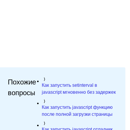
Похожие
Как запустить setinterval в
вопросы
javascript мгновенно без задержек
Как запустить javascript функцию
после полной загрузки страницы
Как запустить javascript отладчик