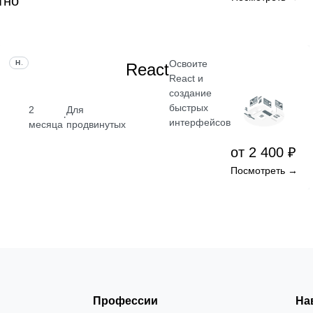
тно
Освоите
НАВЫК
React
React и
создание
быстрых
2
Для
·
интерфейсов
месяца
продвинутых
от 2 400 ₽
Посмотреть →
Профессии
На