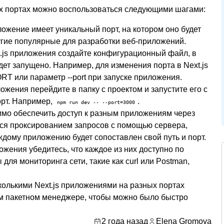
ных портах можно воспользоваться следующими шагами:
ложение имеет уникальный порт, на котором оно будет
угие популярные для разработки веб-приложений.
t.js приложения создайте конфигурационный файл, в
дет запущено. Например, для изменения порта в Next.js
T или параметр --port при запуске приложения.
ложения перейдите в папку с проектом и запустите его с
орт. Например,
.
npm run dev -- --port=3000
имо обеспечить доступ к разным приложениям через
ься проксированием запросов с помощью сервера,
аждому приложению будет сопоставлен свой путь и порт.
ожения убедитесь, что каждое из них доступно по
для мониторинга сети, такие как curl или Postman,
колькими Next.js приложениями на разных портах
ем пакетном менеджере, чтобы можно было быстро
2 года назад
Elena Gromova