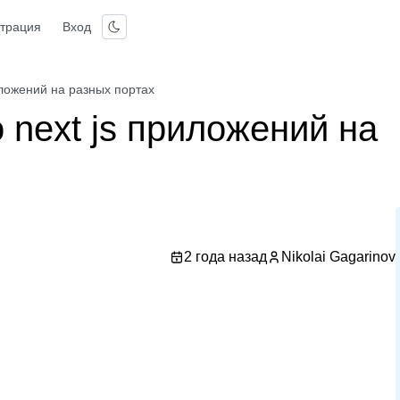
страция
Вход
иложений на разных портах
 next js приложений на
2 года назад
Nikolai Gagarinov