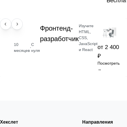
Беспла
Изучите
ПРОФЕССИЯ
Фронтенд-
HTML,
разработчик
CSS,
JavaScript
10
С
от 2 400
·
и React
месяцев
нуля
₽
Посмотреть
→
Хекслет
Направления