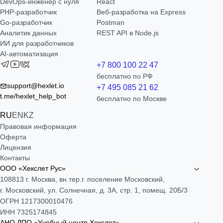
DevOps-инженер с нуля
React
РНР-разработчик
Веб-разработка на Express
Go-разработчик
Postman
Аналитик данных
REST API в Node.js
ИИ для разработчиков
AI-автоматизация
+7 800 100 22 47
бесплатно по РФ
support@hexlet.io
+7 495 085 21 62
t.me/hexlet_help_bot
бесплатно по Москве
RU
EN
KZ
Правовая информация
Оферта
Лицензия
Контакты
ООО «Хекслет Рус»
108813 г. Москва, вн.тер.г. поселение Московский,
г. Московский, ул. Солнечная, д. 3А, стр. 1, помещ. 20Б/3
ОГРН 1217300010476
ИНН 7325174845
АНО ДПО «Учебный центр Хекслет»