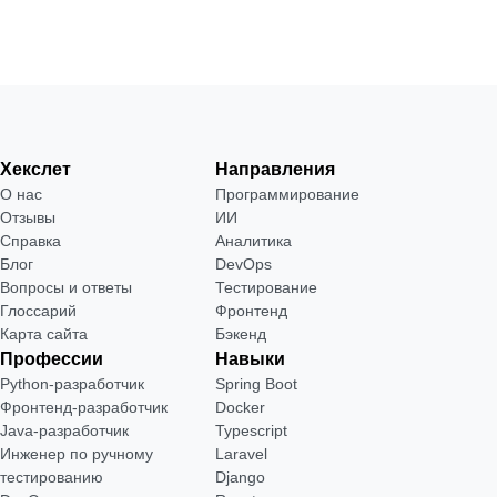
Хекслет
Направления
О нас
Программирование
Отзывы
ИИ
Справка
Аналитика
Блог
DevOps
Вопросы и ответы
Тестирование
Глоссарий
Фронтенд
Карта сайта
Бэкенд
Профессии
Навыки
Python-разработчик
Spring Boot
Фронтенд-разработчик
Docker
Java-разработчик
Typescript
Инженер по ручному
Laravel
тестированию
Django