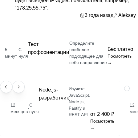
будет выведен IP-адрес пользователя, например,
"178.25.55.75".
3 года назад
Aleksey
Определите
Тест
Бесплатно
5
С
наиболее
профориентации
·
минут
нуля
подходящее для
Посмотреть
себя направление
→
Изучите
ПРОФЕССИЯ
Node.js-
ПРОФ
JavaScript,
разработчик
Node.js,
12
С
12
·
Fastify и
месяцев
нуля
мес
от 2 400 ₽
REST API
Посмотреть
→