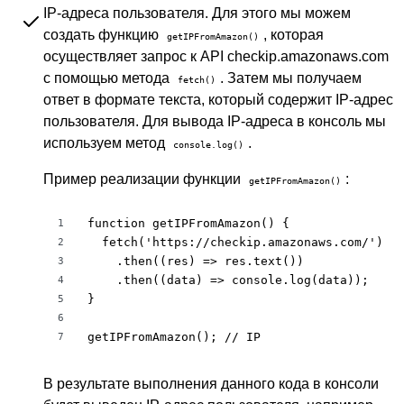
IP-адреса пользователя. Для этого мы можем
создать функцию
, которая
getIPFromAmazon()
осуществляет запрос к API checkip.amazonaws.com
с помощью метода
. Затем мы получаем
fetch()
ответ в формате текста, который содержит IP-адрес
пользователя. Для вывода IP-адреса в консоль мы
используем метод
.
console.log()
Пример реализации функции
:
getIPFromAmazon()
function getIPFromAmazon() {

1
  fetch('https://checkip.amazonaws.com/')

2
    .then((res) => res.text())

3
    .then((data) => console.log(data));

4
}

5
6
getIPFromAmazon(); // IP
7
В результате выполнения данного кода в консоли