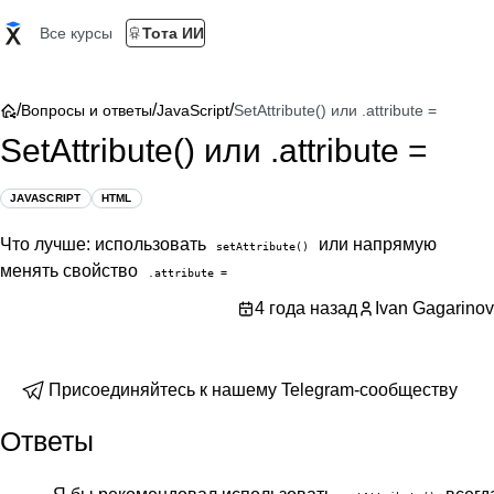
Все курсы
Тота ИИ
/
/
/
Вопросы и ответы
JavaScript
SetAttribute() или .attribute =
SetAttribute() или .attribute =
JAVASCRIPT
HTML
Что лучше: использовать
или напрямую
setAttribute()
менять свойство
.attribute =
4 года назад
Ivan Gagarinov
Присоединяйтесь к нашему Telegram-сообществу
Ответы