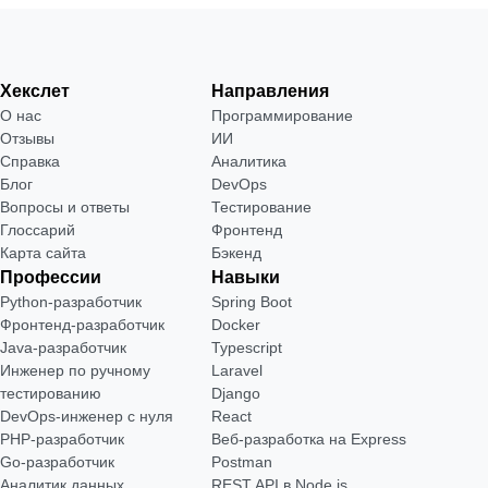
Хекслет
Направления
О нас
Программирование
Отзывы
ИИ
Справка
Аналитика
Блог
DevOps
Вопросы и ответы
Тестирование
Глоссарий
Фронтенд
Карта сайта
Бэкенд
Профессии
Навыки
Python-разработчик
Spring Boot
Фронтенд-разработчик
Docker
Java-разработчик
Typescript
Инженер по ручному
Laravel
тестированию
Django
DevOps-инженер с нуля
React
РНР-разработчик
Веб-разработка на Express
Go-разработчик
Postman
Аналитик данных
REST API в Node.js