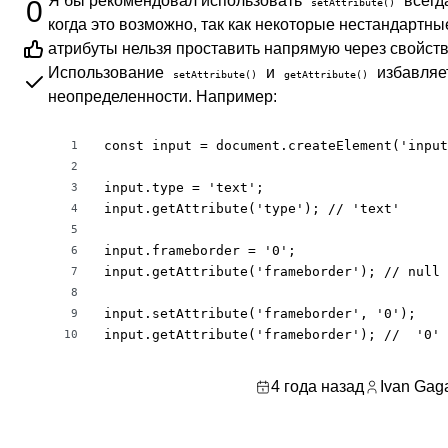
Я бы рекомендовал использовать
всегд
0
setAttribute()
когда это возможно, так как некоторые нестандартны
атрибуты нельзя проставить напрямую через свойств
Использование
и
избавляет
setAttribute()
getAttribute()
неопределенности. Например:
const input = document.createElement('input
1
2
input.type = 'text';

3
input.getAttribute('type'); // 'text'

4
5
input.frameborder = '0';

6
input.getAttribute('frameborder'); // null

7
8
input.setAttribute('frameborder', '0');

9
input.getAttribute('frameborder'); //  '0'
10
4 года назад
Ivan Gag