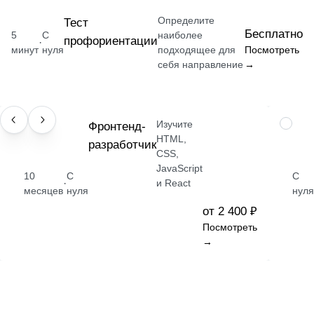
Определите
Тест
Бесплатно
5
С
наиболее
профориентации
·
минут
нуля
подходящее для
Посмотреть
себя направление
→
Изучите
ПРОФЕССИЯ
Фронтенд-
НАВЫК
HTML,
разработчик
CSS,
JavaScript
10
С
С
·
и React
месяцев
нуля
нуля
от 2 400 ₽
Посмотреть
→