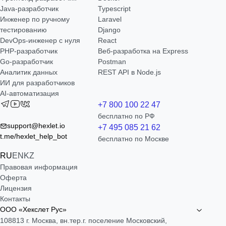
Java-разработчик
Typescript
Инженер по ручному
Laravel
тестированию
Django
DevOps-инженер с нуля
React
РНР-разработчик
Веб-разработка на Express
Go-разработчик
Postman
Аналитик данных
REST API в Node.js
ИИ для разработчиков
AI-автоматизация
+7 800 100 22 47
бесплатно по РФ
support@hexlet.io
+7 495 085 21 62
t.me/hexlet_help_bot
бесплатно по Москве
RU
EN
KZ
Правовая информация
Оферта
Лицензия
Контакты
ООО «Хекслет Рус»
108813 г. Москва, вн.тер.г. поселение Московский,