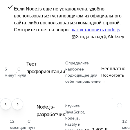
Если Node.js еще не установлена, удобно
воспользоваться установщиком из официального
сайта, либо воспользоваться командной строкой.
Смотрите ответ на вопрос
как установить node js
.
3 года назад
Aleksey
Определите
Тест
Бесплатно
5
С
наиболее
профориентации
·
минут
нуля
подходящее для
Посмотреть
себя направление
→
Изучите
ПРОФЕССИЯ
Node.js-
ПРОФ
JavaScript,
разработчик
Node.js,
12
С
12
·
Fastify и
месяцев
нуля
мес
от 2 400 ₽