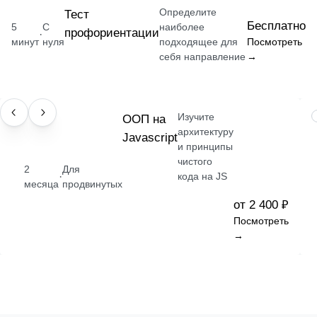
Определите
Тест
Бесплатно
5
С
наиболее
профориентации
·
минут
нуля
подходящее для
Посмотреть
себя направление
→
Изучите
НАВЫК
ООП на
архитектуру
Javascript
и принципы
чистого
2
Для
·
кода на JS
месяца
продвинутых
от 2 400 ₽
Посмотреть
→