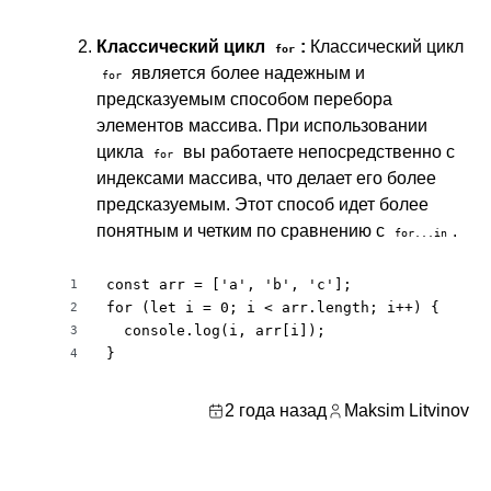
Классический цикл
:
Классический цикл
for
является более надежным и
for
предсказуемым способом перебора
элементов массива. При использовании
цикла
вы работаете непосредственно с
for
индексами массива, что делает его более
предсказуемым. Этот способ идет более
понятным и четким по сравнению с
.
for...in
const arr = ['a', 'b', 'c'];

1
for (let i = 0; i < arr.length; i++) {

2
  console.log(i, arr[i]);

3
}
4
2 года назад
Maksim Litvinov