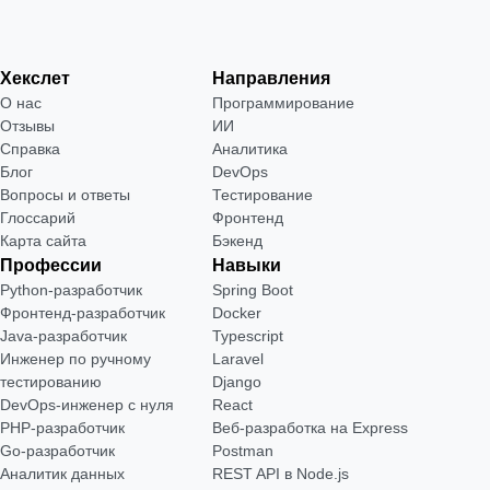
Хекслет
Направления
О нас
Программирование
Отзывы
ИИ
Справка
Аналитика
Блог
DevOps
Вопросы и ответы
Тестирование
Глоссарий
Фронтенд
Карта сайта
Бэкенд
Профессии
Навыки
Python-разработчик
Spring Boot
Фронтенд-разработчик
Docker
Java-разработчик
Typescript
Инженер по ручному
Laravel
тестированию
Django
DevOps-инженер с нуля
React
РНР-разработчик
Веб-разработка на Express
Go-разработчик
Postman
Аналитик данных
REST API в Node.js