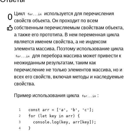
Цикл
используется для перечисления
0
for...in
свойств объекта. Он проходит по всем
собственным перечисляемым свойствам объекта,
а также его прототипа. В нем переменная цикла
является именем свойства, а не индексом
элемента массива. Поэтому использование цикла
для перебора массива может привести к
for...in
неожиданным результатам, таким как
перечисление не только элементов массива, но и
всех его свойств, включая методы и наследуемые
свойства.
Пример использования цикла
:
for...in
const arr = ['a', 'b', 'c'];

1
for (let key in arr) {

2
  console.log(key, arr[key]);

3
}
4