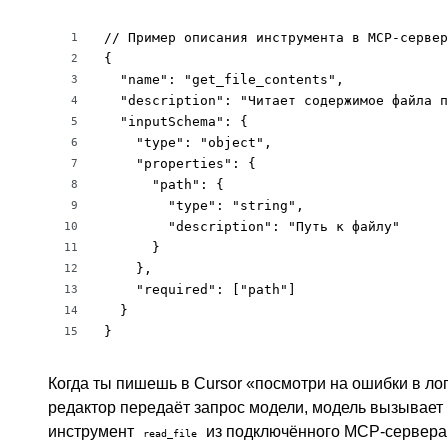
// Пример описания инструмента в MCP-сервер
1
{

2
  "name": "get_file_contents",

3
  "description": "Читает содержимое файла п
4
  "inputSchema": {

5
    "type": "object",

6
    "properties": {

7
      "path": {

8
        "type": "string",

9
        "description": "Путь к файлу"

10
      }

11
    },

12
    "required": ["path"]

13
  }

14
}
15
Когда ты пишешь в Cursor «посмотри на ошибки в лог
редактор передаёт запрос модели, модель вызывает
инструмент
из подключённого MCP-сервера,
read_file