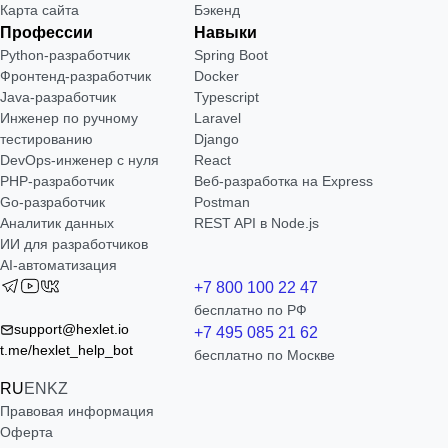
Карта сайта
Бэкенд
Профессии
Навыки
Python-разработчик
Spring Boot
Фронтенд-разработчик
Docker
Java-разработчик
Typescript
Инженер по ручному
Laravel
тестированию
Django
DevOps-инженер с нуля
React
РНР-разработчик
Веб-разработка на Express
Go-разработчик
Postman
Аналитик данных
REST API в Node.js
ИИ для разработчиков
AI-автоматизация
+7 800 100 22 47
бесплатно по РФ
support@hexlet.io
+7 495 085 21 62
t.me/hexlet_help_bot
бесплатно по Москве
RU
EN
KZ
Правовая информация
Оферта