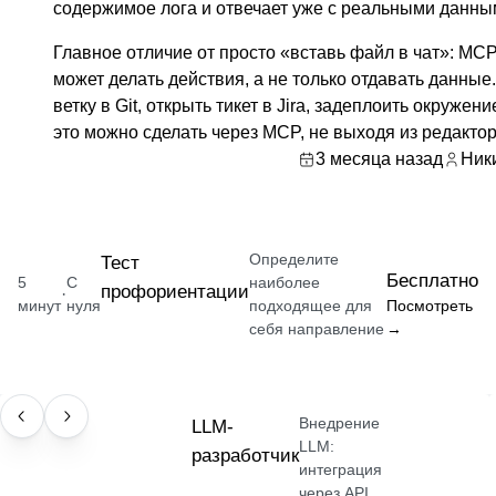
содержимое лога и отвечает уже с реальными данны
Главное отличие от просто «вставь файл в чат»: MC
может делать действия, а не только отдавать данные
ветку в Git, открыть тикет в Jira, задеплоить окружен
это можно сделать через MCP, не выходя из редактор
3 месяца назад
Ник
Определите
Тест
Бесплатно
5
С
наиболее
профориентации
·
минут
нуля
подходящее для
Посмотреть
себя направление
→
Внедрение
ПРОФЕССИЯ
LLM-
LLM:
разработчик
интеграция
через API,