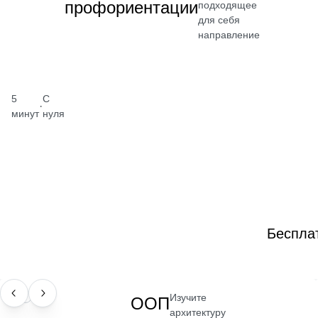
профориентации
подходящее
для себя
направление
5
С
·
минут
нуля
Беспла
Изучите
НАВЫК
ООП
архитектуру