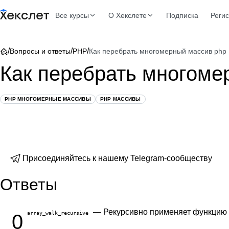
Все курсы
О Хекслете
Подписка
Реги
/
/
/
Вопросы и ответы
PHP
Как перебрать многомерный массив php
Как перебрать многоме
PHP МНОГОМЕРНЫЕ МАССИВЫ
PHP МАССИВЫ
Присоединяйтесь к нашему Telegram-сообществу
Ответы
— Рекурсивно применяет функцию 
array_walk_recursive
0