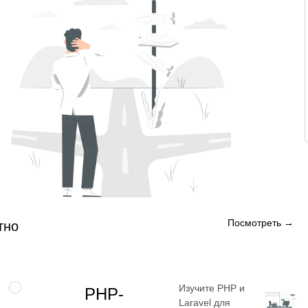
Посмотреть →
тно
Изучите PHP и
ПРОФЕССИЯ
РНР-
Laravel для