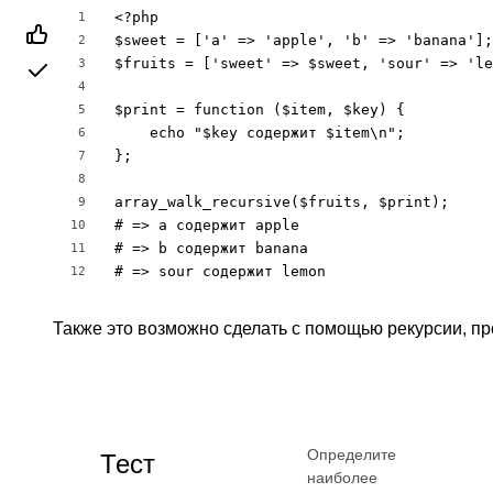
<?php

1
$sweet = ['a' => 'apple', 'b' => 'banana'];

2
$fruits = ['sweet' => $sweet, 'sour' => 'le
3
4
$print = function ($item, $key) {

5
    echo "$key содержит $item\n";

6
};

7
8
array_walk_recursive($fruits, $print);

9
# => a содержит apple

10
# => b содержит banana

11
# => sour содержит lemon
12
Также это возможно сделать с помощью рекурсии, пр
Определите
Тест
наиболее