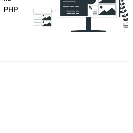
PHP
Навык
НАВЫК
СИКП
фундаментального