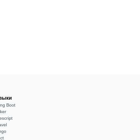
на
понимания
программ на PHP
1
Для
от 2 400
PHP
·
месяц
продвинутых
₽
Посмотрет
→
выки
ing Boot
ker
escript
avel
ngo
ct