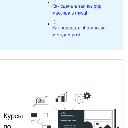
Как сделать запись php
массива в mysql
Как передать php массив
методом post
Курсы
по