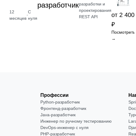
разработчик
разработки и
проектирования
12
С
от 2 400
·
REST API
месяцев
нуля
₽
Посмотреть
→
Профессии
На
Python-разработчик
Spr
Фронтенд-разработчик
Doc
Java-разработчик
Typ
Инженер по ручному тестированию
Lar
DevOps-инженер с нуля
Dja
РНР-разработчик
Rea