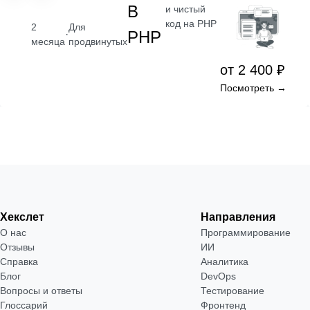
В
и чистый
код на PHP
2
Для
PHP
·
месяца
продвинутых
от 2 400 ₽
Посмотреть →
Хекслет
Направления
О нас
Программирование
Отзывы
ИИ
Справка
Аналитика
Блог
DevOps
Вопросы и ответы
Тестирование
Глоссарий
Фронтенд