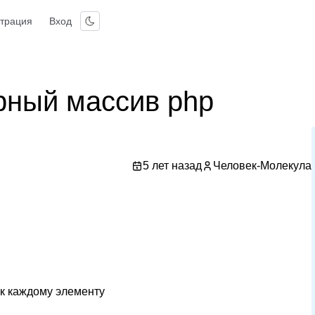
страция
Вход
рный массив php
5 лет назад
Человек-Молекула
к каждому элементу