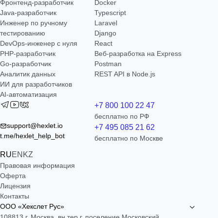
Фронтенд-разработчик
Docker
Java-разработчик
Typescript
Инженер по ручному
Laravel
тестированию
Django
DevOps-инженер с нуля
React
РНР-разработчик
Веб-разработка на Express
Go-разработчик
Postman
Аналитик данных
REST API в Node.js
ИИ для разработчиков
AI-автоматизация
+7 800 100 22 47
бесплатно по РФ
support@hexlet.io
+7 495 085 21 62
t.me/hexlet_help_bot
бесплатно по Москве
RU
EN
KZ
Правовая информация
Оферта
Лицензия
Контакты
ООО «Хекслет Рус»
108813 г. Москва, вн.тер.г. поселение Московский,