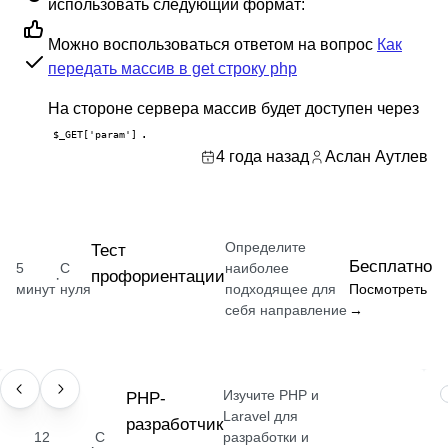
использовать следующий формат:
Можно воспользоваться ответом на вопрос
Как
передать массив в get строку php
На стороне сервера массив будет доступен через
.
$_GET['param']
4 года назад
Аслан Аутлев
Определите
Тест
Бесплатно
5
С
наиболее
профориентации
·
минут
нуля
подходящее для
Посмотреть
себя направление
→
Изучите PHP и
ПРОФЕССИЯ
РНР-
Laravel для
разработчик
12
С
разработки и
·