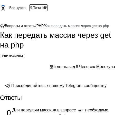
Все курсы
Тота ИИ
/
/
/
Вопросы и ответы
PHP
Как передать массив через get на php
Как передать массив через get
на php
PHP МАССИВЫ
5 лет назад
Человек-Молекула
Присоединяйтесь к нашему Telegram-сообществу
Ответы
Для передачи массива в запросе
необходимо
0
GET