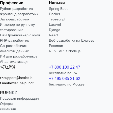
Профессии
Навыки
Python-разработчик
Spring Boot
Фронтенд-разработчик
Docker
Java-разработчик
Typescript
Инженер по ручному
Laravel
тестированию
Django
DevOps-инженер с нуля
React
РНР-разработчик
Веб-разработка на Express
Go-разработчик
Postman
Аналитик данных
REST API в Node.js
ИИ для разработчиков
AI-автоматизация
+7 800 100 22 47
бесплатно по РФ
support@hexlet.io
+7 495 085 21 62
t.me/hexlet_help_bot
бесплатно по Москве
RU
EN
KZ
Правовая информация
Оферта
Лицензия