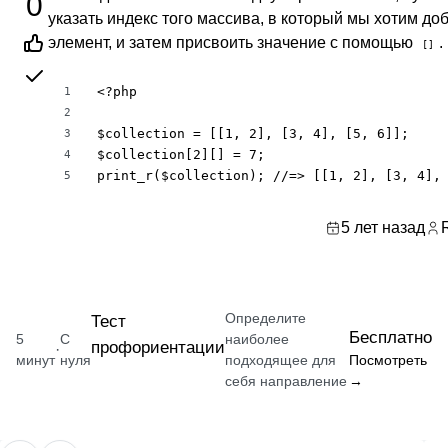
0
указать индекс того массива, в который мы хотим до
элемент, и затем присвоить значение с помощью
.
[]
<?php

1
2
$collection = [[1, 2], [3, 4], [5, 6]];

3
$collection[2][] = 7;

4
print_r($collection); //=> [[1, 2], [3, 4],
5
5 лет назад
Определите
Тест
Бесплатно
5
С
наиболее
профориентации
·
минут
нуля
подходящее для
Посмотреть
себя направление
→