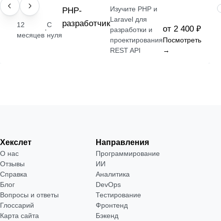
Изучите PHP и
ПРОФЕССИЯ
РНР-
Laravel для
разработчик
12
С
от 2 400 ₽
·
разработки и
месяцев
нуля
проектирования
Посмотреть
REST API
→
Хекслет
Направления
О нас
Программирование
Отзывы
ИИ
Справка
Аналитика
Блог
DevOps
Вопросы и ответы
Тестирование
Глоссарий
Фронтенд
Карта сайта
Бэкенд