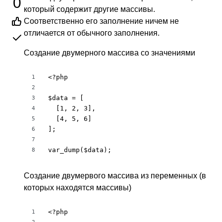
0
который содержит другие массивы.
Соответственно его заполнение ничем не
отличается от обычного заполнения.
Создание двумерного массива со значениями
<?php

1
2
$data = [

3
  [1, 2, 3],

4
  [4, 5, 6]

5
];

6
7
var_dump($data);
8
Создание двумервого массива из переменных (в
которых находятся массивы)
<?php

1