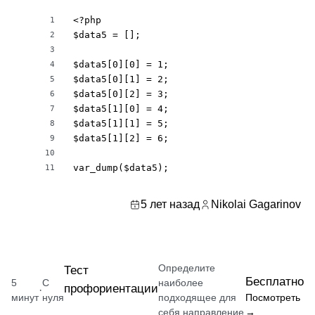
<?php

1
$data5 = [];

2
3
$data5[0][0] = 1;

4
$data5[0][1] = 2;

5
$data5[0][2] = 3;

6
$data5[1][0] = 4;

7
$data5[1][1] = 5;

8
$data5[1][2] = 6;

9
10
var_dump($data5);
11
5 лет назад
Nikolai Gagarinov
Определите
Тест
Бесплатно
5
С
наиболее
профориентации
·
минут
нуля
подходящее для
Посмотреть
себя направление
→