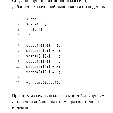
Создание пустого вложенного массива,
добавление значнений выполняется по индексам
<?php

1
$data4 = [

2
  [], []

3
];

4
5
$data4[0][0] = 1;

6
$data4[0][1] = 2;

7
$data4[0][2] = 3;

8
$data4[1][0] = 4;

9
$data4[1][1] = 5;

10
$data4[1][2] = 6;

11
12
var_dump($data4);
13
При этом изначально массив может быть пустым,
а значения добавлены с помощью вложенных
индексов