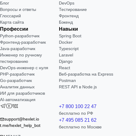
Блог
DevOps
Вопросы и ответы
Тестирование
Глоссарий
Фронтенд
Карта сайта
Бэкенд
Профессии
Навыки
Python-разработчик
Spring Boot
Фронтенд-разработчик
Docker
Java-разработчик
Typescript
Инженер по ручному
Laravel
тестированию
Django
DevOps-инженер с нуля
React
РНР-разработчик
Веб-разработка на Express
Go-разработчик
Postman
Аналитик данных
REST API в Node.js
ИИ для разработчиков
AI-автоматизация
+7 800 100 22 47
бесплатно по РФ
support@hexlet.io
+7 495 085 21 62
t.me/hexlet_help_bot
бесплатно по Москве