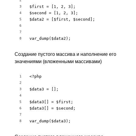
2
$first = [1, 2, 3];

3
$second = [1, 2, 3];

4
$data2 = [$first, $second];

5
6
7
var_dump($data2);
8
Создание пустого массива и наполнение его
значениями (вложенными массивами)
<?php

1
2
$data3 = [];

3
4
$data3[] = $first;

5
$data3[] = $second;

6
7
var_dump($data3);
8