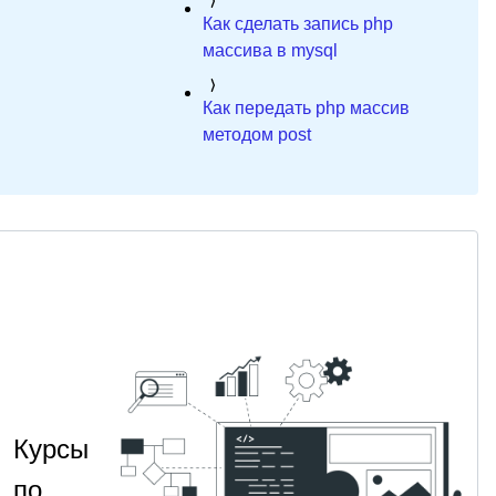
Как сделать запись php
массива в mysql
Как передать php массив
методом post
Курсы
по