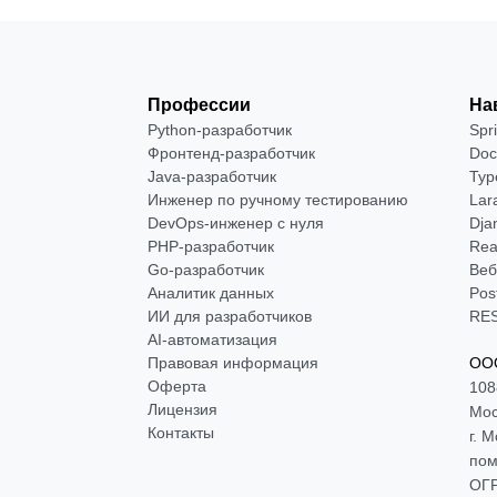
Профессии
На
Python-разработчик
Spr
Фронтенд-разработчик
Doc
Java-разработчик
Typ
Инженер по ручному тестированию
Lar
DevOps-инженер с нуля
Dja
РНР-разработчик
Rea
Go-разработчик
Веб
Аналитик данных
Pos
ИИ для разработчиков
RES
AI-автоматизация
Правовая информация
ООО
Оферта
108
Лицензия
Мос
Контакты
г. 
пом
ОГР