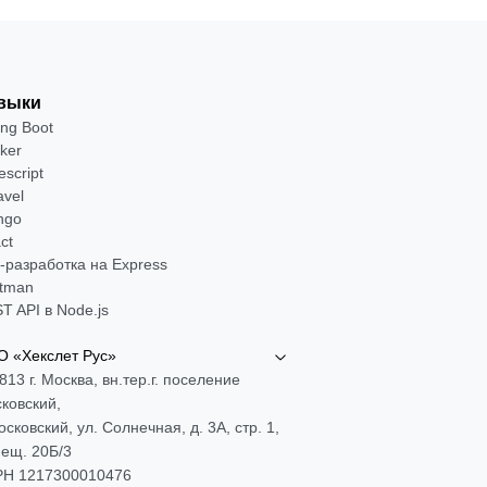
выки
ing Boot
ker
escript
avel
ngo
ct
-разработка на Express
tman
T API в Node.js
 «Хекслет Рус»
813 г. Москва, вн.тер.г. поселение
ковский,
Московский, ул. Солнечная, д. 3А, стр. 1,
ещ. 20Б/3
Н 1217300010476