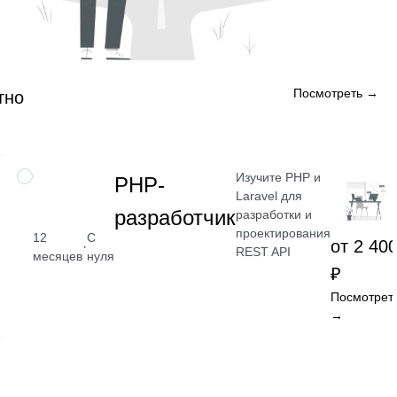
Посмотреть →
тно
Изучите PHP и
ПРОФЕССИЯ
РНР-
Laravel для
разработчик
разработки и
проектирования
12
С
от 2 40
·
REST API
месяцев
нуля
₽
Посмотрет
→