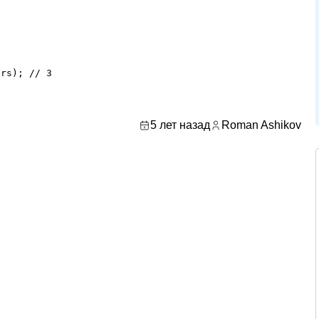
rs); // 3

o
5 лет назад
Roman Ashikov