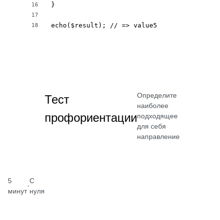
}

16
17
echo($result); // => value5
18
Определите
Тест
наиболее
профориентации
подходящее
для себя
направление
5
С
·
минут
нуля