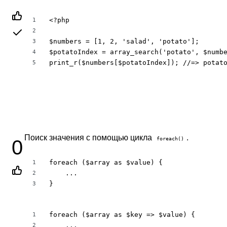
<?php

1
2
$numbers = [1, 2, 'salad', 'potato'];

3
$potatoIndex = array_search('potato', $numbe
4
print_r($numbers[$potatoIndex]); //=> potat
5
Поиск значения с помощью цикла
.
foreach()
0
foreach ($array as $value) {

1
    ...

2
}
3
foreach ($array as $key => $value) {

1
    ...

2