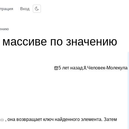
страция
Вход
чению
p массиве по значению
5 лет назад
Человек-Молекула
, она возвращает ключ найденного элемента. Затем
h()