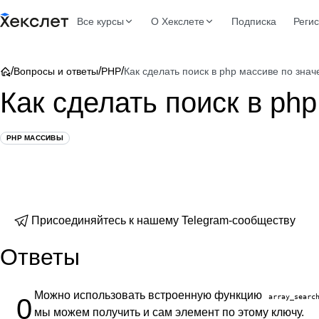
Все курсы
О Хекслете
Подписка
Реги
/
/
/
Вопросы и ответы
PHP
Как сделать поиск в php массиве по зна
Как сделать поиск в ph
PHP МАССИВЫ
Присоединяйтесь к нашему Telegram-сообществу
Ответы
Можно использовать встроенную функцию
array_searc
0
мы можем получить и сам элемент по этому ключу.