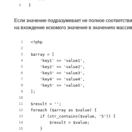
}
3
Если значение подразумевает не полное соответстви
на вхождение искомого значения в значениях массив
<?php

1
2
$array = [

3
    'key1' => 'value1',

4
    'key2' => 'value2',

5
    'key3' => 'value3',

6
    'key4' => 'value4',

7
    'key5' => 'value5',

8
];

9
10
$result = '';

11
foreach ($array as $value) {

12
    if (str_contains($value, '5')) {

13
        $result = $value;

14
    }

15