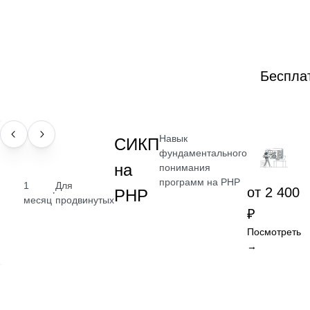
Беспла
Навык
НАВЫК
СИКП
фундаментального
на
понимания
программ на PHP
1
Для
от 2 400
PHP
·
месяц
продвинутых
₽
Посмотреть
→