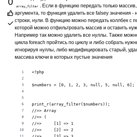
0
. Если в функцию передать только массив,
array_filter
аргумента, то функция удалить все falsey значения -
строки, нули. В функцию можно передать коллбек с
которой можно отфильтровать массив и оставить ну
Например так можно удалить все нуллы. Также мож
цикла foreach пройтись по циклу и либо собрать нуж
игнорируя нуллы, либо модифицировать старый, удал
массива ключи в которых пустые значения
<?php

1
2
$numbers = [0, 1, 2, 3, null, 5, null, 6];

3
4
5
print_r(array_filter($numbers));

6
//=> Array

7
//=> (

8
//=>     [1] => 1

9
//=>     [2] => 2

10
//=>     [3] => 3

11