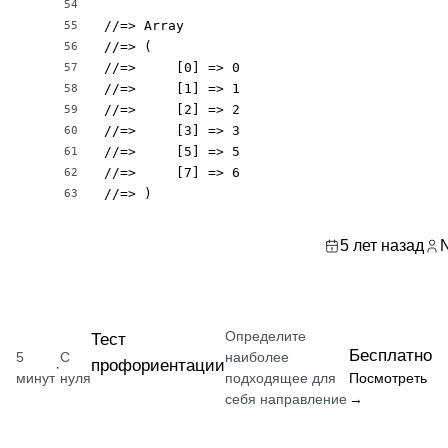
54
//=> Array

55
//=> (

56
//=>     [0] => 0

57
//=>     [1] => 1

58
//=>     [2] => 2

59
//=>     [3] => 3

60
//=>     [5] => 5

61
//=>     [7] => 6

62
//=> )
63
5 лет назад
N
Определите
Тест
Бесплатно
5
С
наиболее
профориентации
·
минут
нуля
подходящее для
Посмотреть
себя направление
→