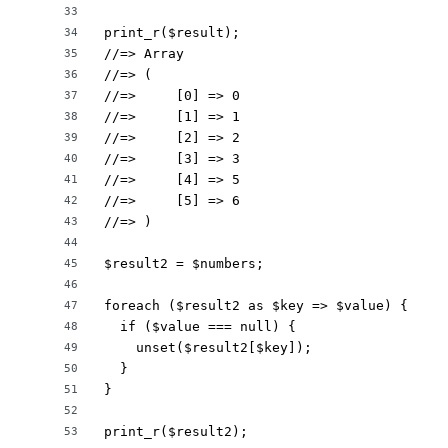
33
print_r($result);

34
//=> Array

35
//=> (

36
//=>     [0] => 0

37
//=>     [1] => 1

38
//=>     [2] => 2

39
//=>     [3] => 3

40
//=>     [4] => 5

41
//=>     [5] => 6

42
//=> )

43
44
$result2 = $numbers;

45
46
foreach ($result2 as $key => $value) {

47
  if ($value === null) {

48
    unset($result2[$key]);

49
  }

50
}

51
52
print_r($result2);

53