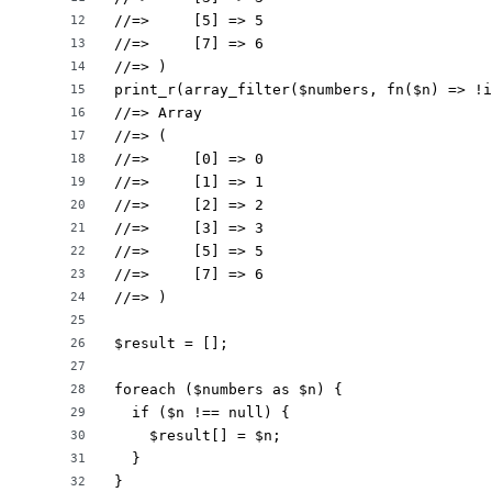
//=>     [5] => 5

12
//=>     [7] => 6

13
//=> )

14
print_r(array_filter($numbers, fn($n) => !i
15
//=> Array

16
//=> (

17
//=>     [0] => 0

18
//=>     [1] => 1

19
//=>     [2] => 2

20
//=>     [3] => 3

21
//=>     [5] => 5

22
//=>     [7] => 6

23
//=> )

24
25
$result = [];

26
27
foreach ($numbers as $n) {

28
  if ($n !== null) {

29
    $result[] = $n;

30
  }

31
}

32