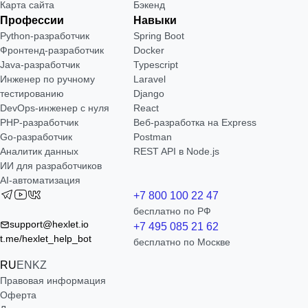
Карта сайта
Бэкенд
Профессии
Навыки
Python-разработчик
Spring Boot
Фронтенд-разработчик
Docker
Java-разработчик
Typescript
Инженер по ручному
Laravel
тестированию
Django
DevOps-инженер с нуля
React
РНР-разработчик
Веб-разработка на Express
Go-разработчик
Postman
Аналитик данных
REST API в Node.js
ИИ для разработчиков
AI-автоматизация
+7 800 100 22 47
бесплатно по РФ
support@hexlet.io
+7 495 085 21 62
t.me/hexlet_help_bot
бесплатно по Москве
RU
EN
KZ
Правовая информация
Оферта