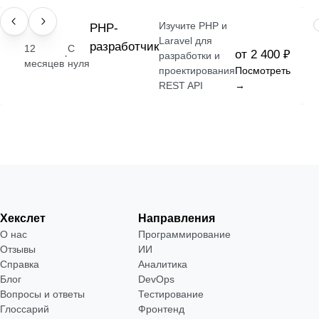
Изучите PHP и
ПРОФЕССИЯ
РНР-
Laravel для
разработчик
12
С
от 2 400 ₽
·
разработки и
месяцев
нуля
проектирования
Посмотреть
REST API
→
Хекслет
Направления
О нас
Программирование
Отзывы
ИИ
Справка
Аналитика
Блог
DevOps
Вопросы и ответы
Тестирование
Глоссарий
Фронтенд