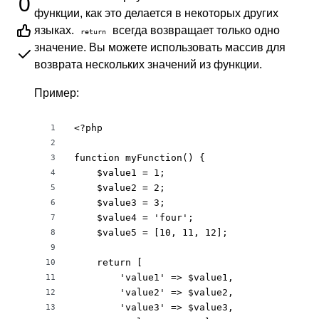
0
функции, как это делается в некоторых других
языках.
всегда возвращает только одно
return
значение. Вы можете использовать массив для
возврата нескольких значений из функции.
Пример:
<?php

1
2
function myFunction() {

3
    $value1 = 1;

4
    $value2 = 2;

5
    $value3 = 3;

6
    $value4 = 'four';

7
    $value5 = [10, 11, 12];

8
9
    return [

10
        'value1' => $value1,

11
        'value2' => $value2,

12
        'value3' => $value3,

13