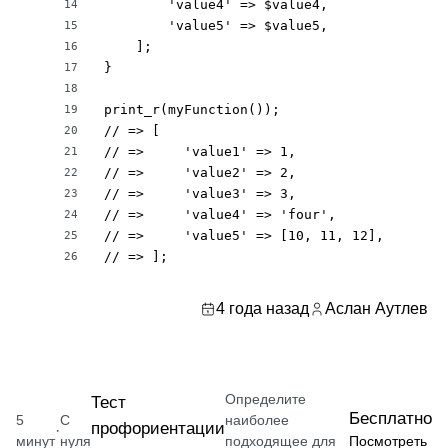
        'value4' => $value4,

14
        'value5' => $value5,

15
    ];

16
}

17
18
print_r(myFunction());

19
// => [

20
// =>     'value1' => 1,

21
// =>     'value2' => 2,

22
// =>     'value3' => 3,

23
// =>     'value4' => 'four',

24
// =>     'value5' => [10, 11, 12],

25
// => ];
26
4 года назад
Аслан Аутлев
Определите
Тест
Бесплатно
5
С
наиболее
профориентации
·
минут
нуля
подходящее для
Посмотреть