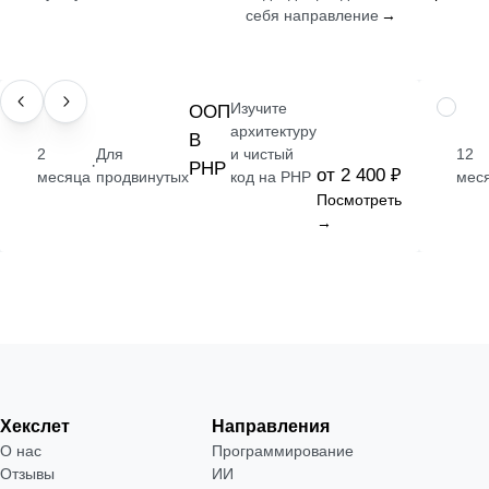
себя направление
→
Изучите
НАВЫК
ООП
ПРОФЕ
архитектуру
В
2
Для
и чистый
12
·
PHP
от 2 400 ₽
месяца
продвинутых
код на PHP
мес
Посмотреть
→
Хекслет
Направления
О нас
Программирование
Отзывы
ИИ