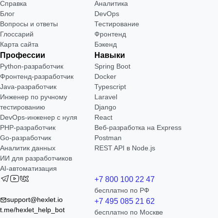
Справка
Аналитика
Блог
DevOps
Вопросы и ответы
Тестирование
Глоссарий
Фронтенд
Карта сайта
Бэкенд
Профессии
Навыки
Python-разработчик
Spring Boot
Фронтенд-разработчик
Docker
Java-разработчик
Typescript
Инженер по ручному
Laravel
тестированию
Django
DevOps-инженер с нуля
React
РНР-разработчик
Веб-разработка на Express
Go-разработчик
Postman
Аналитик данных
REST API в Node.js
ИИ для разработчиков
AI-автоматизация
+7 800 100 22 47
бесплатно по РФ
support@hexlet.io
+7 495 085 21 62
t.me/hexlet_help_bot
бесплатно по Москве