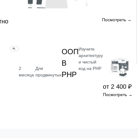
Посмотреть →
тно
Изучите
НАВЫК
ООП
архитектуру
В
и чистый
код на PHP
2
Для
·
PHP
месяца
продвинутых
от 2 400 ₽
Посмотреть →