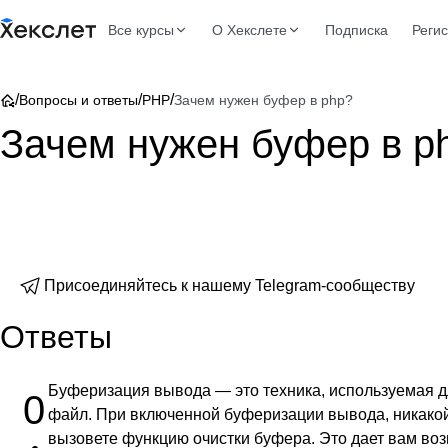
Все курсы
О Хекслете
Подписка
Реги
/
/
/
Вопросы и ответы
PHP
Зачем нужен буфер в php?
Зачем нужен буфер в p
Присоединяйтесь к нашему Telegram-сообществу
Ответы
Буферизация вывода — это техника, используемая д
0
файл. При включенной буферизации вывода, никакой 
вызовете функцию очистки буфера. Это дает вам во