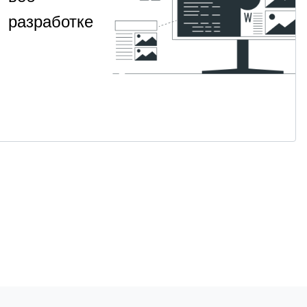
разработке
Навык
НАВЫК
СИКП
фундаментального
на
понимания
программ на PHP
1
Для
от 2 400
·
PHP
месяц
продвинутых
₽
Посмотрет
→