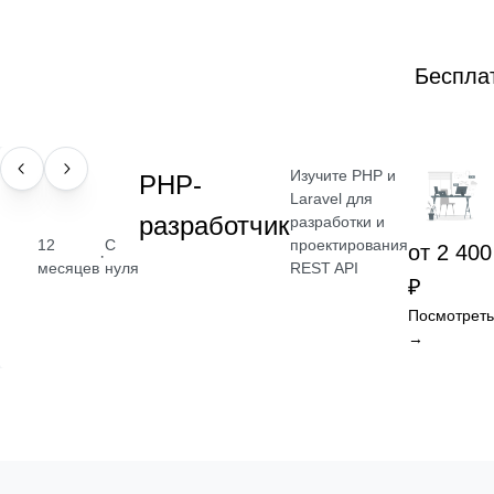
Беспла
Изучите PHP и
ПРОФЕССИЯ
РНР-
Laravel для
разработчик
разработки и
проектирования
12
С
от 2 400
·
REST API
месяцев
нуля
₽
Посмотреть
→