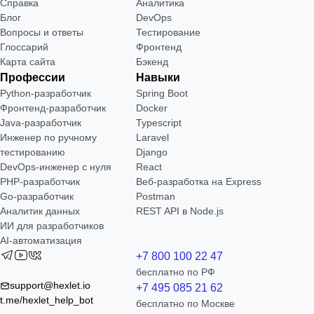
Справка
Аналитика
Блог
DevOps
Вопросы и ответы
Тестирование
Глоссарий
Фронтенд
Карта сайта
Бэкенд
Профессии
Навыки
Python-разработчик
Spring Boot
Фронтенд-разработчик
Docker
Java-разработчик
Typescript
Инженер по ручному
Laravel
тестированию
Django
DevOps-инженер с нуля
React
РНР-разработчик
Веб-разработка на Express
Go-разработчик
Postman
Аналитик данных
REST API в Node.js
ИИ для разработчиков
AI-автоматизация
+7 800 100 22 47
бесплатно по РФ
support@hexlet.io
+7 495 085 21 62
t.me/hexlet_help_bot
бесплатно по Москве