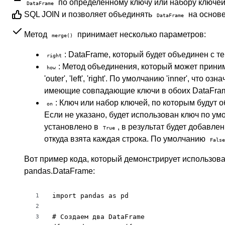
по определенному ключу или набору ключей
DataFrame
SQL JOIN и позволяет объединять
на основе
DataFrame
Метод
принимает несколько параметров:
merge()
: DataFrame, который будет объединен с т
right
: Метод объединения, который может принима
how
'outer', 'left', 'right'. По умолчанию 'inner', что оз
имеющие совпадающие ключи в обоих DataFram
: Ключ или набор ключей, по которым будут 
on
Если не указано, будет использован ключ по у
установлено в
, в результат будет добавле
True
откуда взята каждая строка. По умолчанию
False
Вот пример кода, который демонстрирует использова
pandas.DataFrame:
import pandas as pd

1
2
# Создаем два DataFrame

3