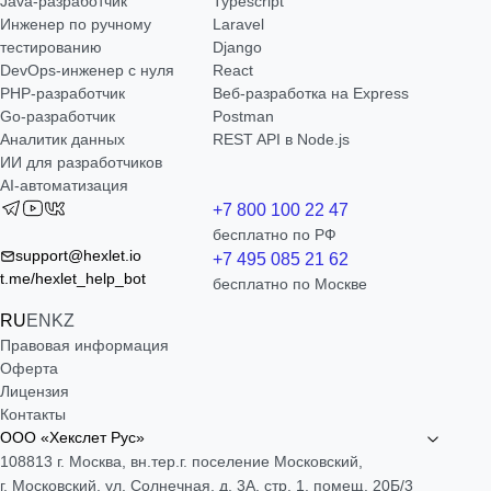
Java-разработчик
Typescript
Инженер по ручному
Laravel
тестированию
Django
DevOps-инженер с нуля
React
РНР-разработчик
Веб-разработка на Express
Go-разработчик
Postman
Аналитик данных
REST API в Node.js
ИИ для разработчиков
AI-автоматизация
+7 800 100 22 47
бесплатно по РФ
support@hexlet.io
+7 495 085 21 62
t.me/hexlet_help_bot
бесплатно по Москве
RU
EN
KZ
Правовая информация
Оферта
Лицензия
Контакты
ООО «Хекслет Рус»
108813 г. Москва, вн.тер.г. поселение Московский,
г. Московский, ул. Солнечная, д. 3А, стр. 1, помещ. 20Б/3