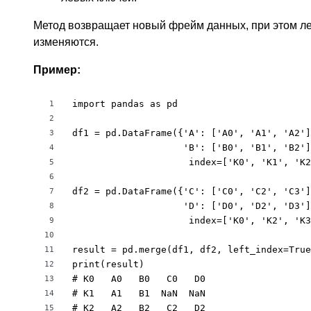
Метод возвращает новый фрейм данных, при этом л
изменяются.
Пример:
import pandas as pd

1
2
df1 = pd.DataFrame({'A': ['A0', 'A1', 'A2']
3
                    'B': ['B0', 'B1', 'B2']
4
                     index=['K0', 'K1', 'K2
5
6
df2 = pd.DataFrame({'C': ['C0', 'C2', 'C3']
7
                    'D': ['D0', 'D2', 'D3']
8
                     index=['K0', 'K2', 'K3
9
10
result = pd.merge(df1, df2, left_index=True
11
print(result) 

12
# K0   A0   B0   C0   D0

13
# K1   A1   B1  NaN  NaN

14
# K2   A2   B2   C2   D2

15