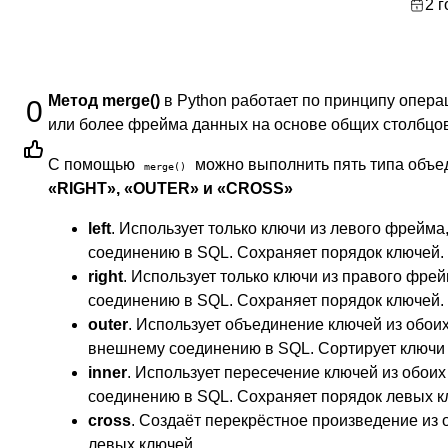
2 
Метод merge()
в Python работает по принципу опер
0
или более фрейма данных на основе общих столбцов
С помощью
можно выполнить пять типа объе
merge()
«RIGHT», «OUTER» и «CROSS»
left
. Использует только ключи из левого фрейм
соединению в SQL. Сохраняет порядок ключей.
right
. Использует только ключи из правого фр
соединению в SQL. Сохраняет порядок ключей.
outer
. Использует объединение ключей из обо
внешнему соединению в SQL. Сортирует ключи 
inner
. Использует пересечение ключей из обои
соединению в SQL. Сохраняет порядок левых к
cross
. Создаёт перекрёстное произведение из 
левых ключей.