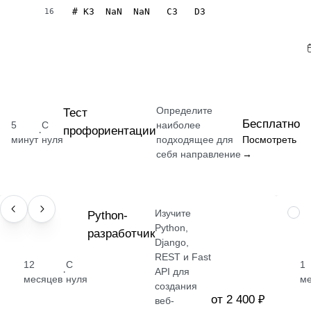
# K3  NaN  NaN   C3   D3
16
Определите
Тест
Бесплатно
5
С
наиболее
профориентации
·
минут
нуля
подходящее для
Посмотреть
себя направление
→
Изучите
ПРОФЕССИЯ
Python-
НАВ
Python,
разработчик
Django,
REST и Fast
12
С
1
·
API для
месяцев
нуля
м
создания
от 2 400 ₽
веб-