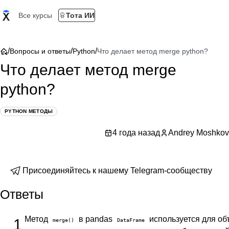
Все курсы
Тота ИИ
/
/
/
Вопросы и ответы
Python
Что делает метод merge python?
Что делает метод merge
python?
PYTHON МЕТОДЫ
4 года назад
Andrey Moshkov
Присоединяйтесь к нашему Telegram-сообществу
Ответы
Метод
в pandas
используется для об
1
merge()
DataFrame