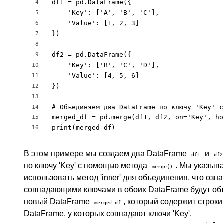
df1 = pd.DataFrame({

4
    'Key': ['A', 'B', 'C'],

5
    'Value': [1, 2, 3]

6
})

7
8
df2 = pd.DataFrame({

9
    'Key': ['B', 'C', 'D'],

10
    'Value': [4, 5, 6]

11
})

12
13
# Объединяем два DataFrame по ключу 'Key' с
14
merged_df = pd.merge(df1, df2, on='Key', ho
15
print(merged_df)
16
В этом примере мы создаем два DataFrame
и
df1
df2
по ключу 'Key' с помощью метода
. Мы указыва
merge()
использовать метод 'inner' для объединения, что означ
совпадающими ключами в обоих DataFrame будут объ
новый DataFrame
, который содержит строки
merged_df
DataFrame, у которых совпадают ключи 'Key'.