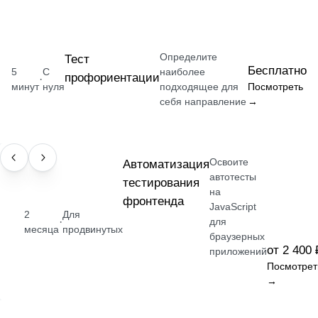
Определите
Тест
Бесплатно
5
С
наиболее
профориентации
·
минут
нуля
подходящее для
Посмотреть
себя направление
→
Освоите
НАВЫК
Автоматизация
автотесты
тестирования
на
фронтенда
JavaScript
2
Для
·
для
месяца
продвинутых
браузерных
от 2 400 
приложений
Посмотрет
→