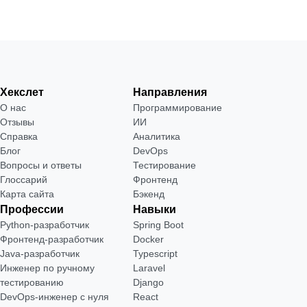
Хекслет
Направления
О нас
Программирование
Отзывы
ИИ
Справка
Аналитика
Блог
DevOps
Вопросы и ответы
Тестирование
Глоссарий
Фронтенд
Карта сайта
Бэкенд
Профессии
Навыки
Python-разработчик
Spring Boot
Фронтенд-разработчик
Docker
Java-разработчик
Typescript
Инженер по ручному
Laravel
тестированию
Django
DevOps-инженер с нуля
React