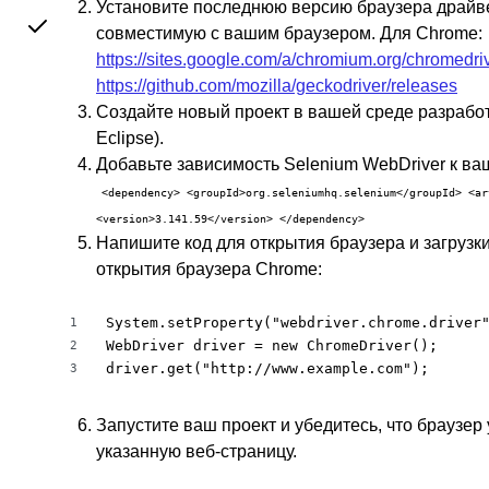
Установите последнюю версию браузера драйве
совместимую с вашим браузером. Для Chrome:
https://sites.google.com/a/chromium.org/chromedr
https://github.com/mozilla/geckodriver/releases
Создайте новый проект в вашей среде разработк
Eclipse).
Добавьте зависимость Selenium WebDriver к ва
<dependency> <groupId>org.seleniumhq.selenium</groupId> <ar
<version>3.141.59</version> </dependency>
Напишите код для открытия браузера и загрузк
открытия браузера Chrome:
System.setProperty("webdriver.chrome.driver"
1
WebDriver driver = new ChromeDriver();

2
driver.get("http://www.example.com");
3
Запустите ваш проект и убедитесь, что браузер
указанную веб-страницу.