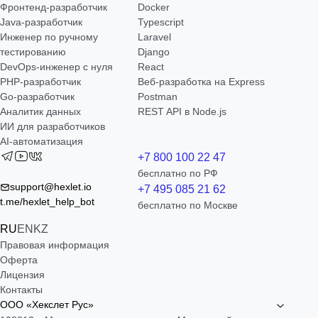
Фронтенд-разработчик
Docker
Java-разработчик
Typescript
Инженер по ручному
Laravel
тестированию
Django
DevOps-инженер с нуля
React
РНР-разработчик
Веб-разработка на Express
Go-разработчик
Postman
Аналитик данных
REST API в Node.js
ИИ для разработчиков
AI-автоматизация
+7 800 100 22 47
бесплатно по РФ
support@hexlet.io
+7 495 085 21 62
t.me/hexlet_help_bot
бесплатно по Москве
RU
EN
KZ
Правовая информация
Оферта
Лицензия
Контакты
ООО «Хекслет Рус»