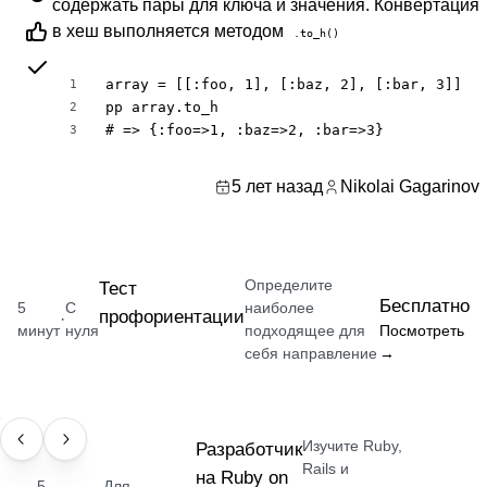
содержать пары для ключа и значения. Конвертация
в хеш выполняется методом
.to_h()
array = [[:foo, 1], [:baz, 2], [:bar, 3]]

1
pp array.to_h

2
# => {:foo=>1, :baz=>2, :bar=>3}
3
5 лет назад
Nikolai Gagarinov
Определите
Тест
Бесплатно
5
С
наиболее
профориентации
·
минут
нуля
подходящее для
Посмотреть
себя направление
→
Изучите Ruby,
ПРОФЕССИЯ
Разработчик
Rails и
на Ruby on
5
Для