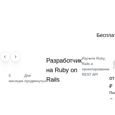
Беспла
Изучите Ruby,
ПРОФЕССИЯ
Разработчик
Rails и
на Ruby on
проектирование
REST API
5
Для
от
·
Rails
месяцев
продвинутых
₽
По
→