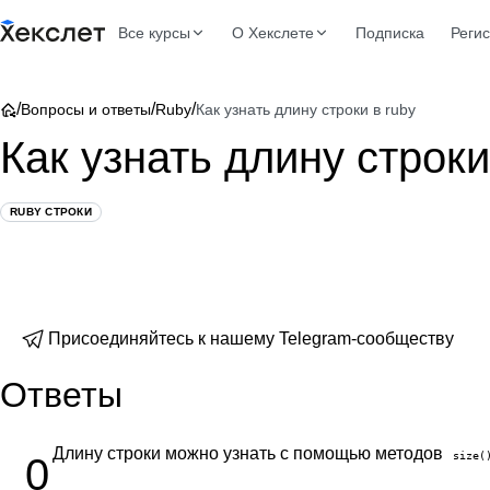
Все курсы
О Хекслете
Подписка
Реги
/
/
/
Вопросы и ответы
Ruby
Как узнать длину строки в ruby
Как узнать длину строки
RUBY СТРОКИ
Присоединяйтесь к нашему Telegram-сообществу
Ответы
Длину строки можно узнать с помощью методов
size(
0