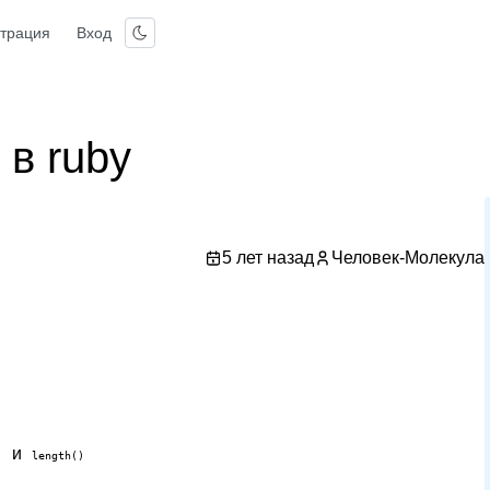
страция
Вход
 в ruby
5 лет назад
Человек-Молекула
и
)
length()