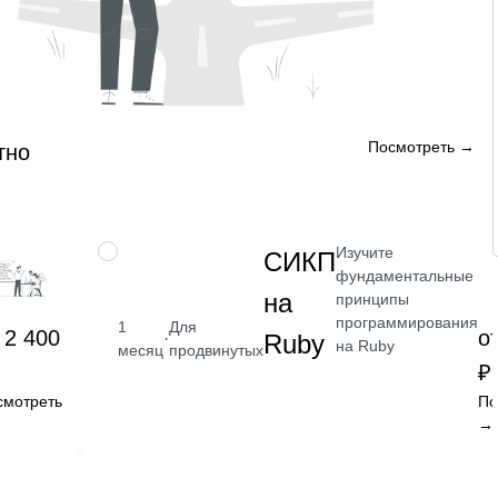
Посмотреть →
тно
Изучите
НАВЫК
СИКП
фундаментальные
на
принципы
программирования
1
Для
 2 400
о
·
Ruby
на Ruby
месяц
продвинутых
₽
смотреть
По
→