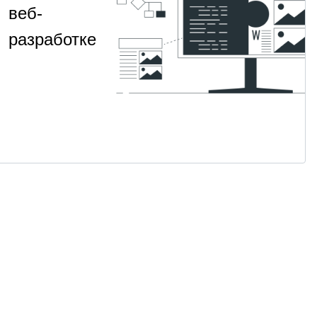
веб-
разработке
Алгоритмы 
НАВЫК
Алгоритмы
собеседов
и
2
Для
т 2 400
·
структуры
месяца
продвинутых
данных
смотреть