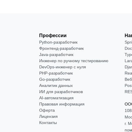
Профессии
На
Python-разработчик
Spr
Фронтенд-разработчик
Doc
Java-разработчик
Typ
Инженер по ручному тестированию
Lar
DevOps-инженер с нуля
Dja
РНР-разработчик
Rea
Go-разработчик
Веб
Аналитик данных
Pos
ИИ для разработчиков
RES
AI-автоматизация
Правовая информация
ООО
Оферта
108
Лицензия
Мос
Контакты
г. 
пом