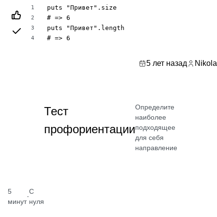
puts "Привет".size

1
# => 6

2
puts "Привет".length

3
# => 6
4
5 лет назад
Nikola
Определите
Тест
наиболее
профориентации
подходящее
для себя
направление
5
С
·
минут
нуля