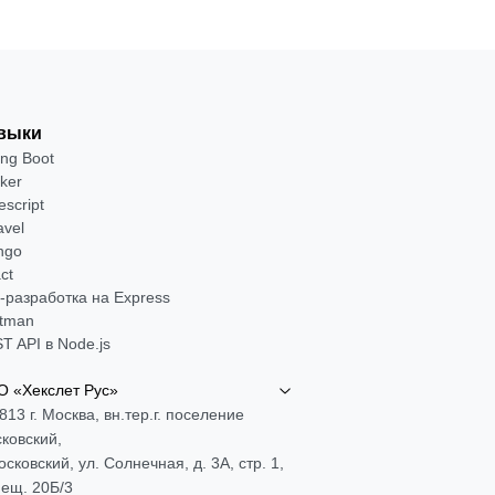
выки
ing Boot
ker
escript
avel
ngo
ct
-разработка на Express
tman
T API в Node.js
 «Хекслет Рус»
813 г. Москва, вн.тер.г. поселение
ковский,
Московский, ул. Солнечная, д. 3А, стр. 1,
ещ. 20Б/3