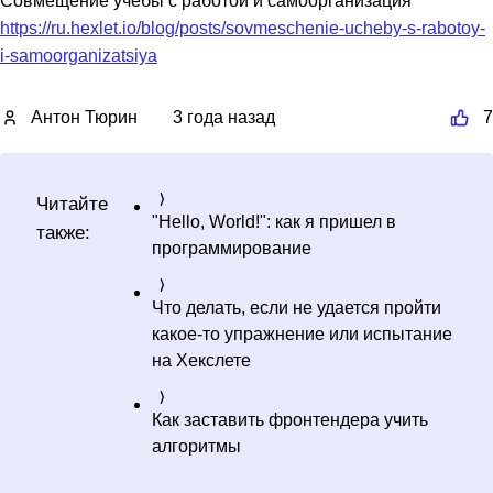
Совмещение учебы с работой и самоорганизация
https://ru.hexlet.io/blog/posts/sovmeschenie-ucheby-s-rabotoy-
i-samoorganizatsiya
Антон Тюрин
3 года назад
7
Читайте
"Hello, World!": как я пришел в
также:
программирование
Что делать, если не удается пройти
какое-то упражнение или испытание
на Хекслете
Как заставить фронтендера учить
алгоритмы