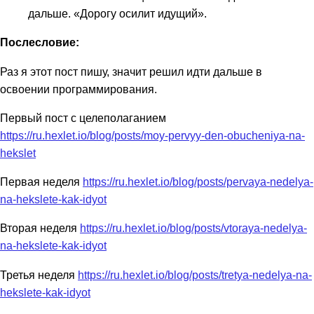
дальше. «Дорогу осилит идущий».
Послесловие:
Раз я этот пост пишу, значит решил идти дальше в
освоении программирования.
Первый пост с целеполаганием
https://ru.hexlet.io/blog/posts/moy-pervyy-den-obucheniya-na-
hekslet
Первая неделя
https://ru.hexlet.io/blog/posts/pervaya-nedelya-
na-hekslete-kak-idyot
Вторая неделя
https://ru.hexlet.io/blog/posts/vtoraya-nedelya-
na-hekslete-kak-idyot
Третья неделя
https://ru.hexlet.io/blog/posts/tretya-nedelya-na-
hekslete-kak-idyot