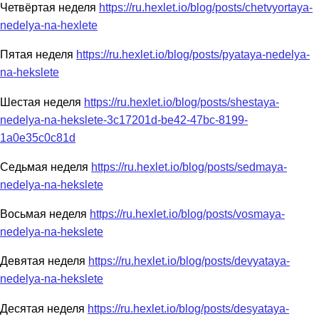
Четвёртая неделя
https://ru.hexlet.io/blog/posts/chetvyortaya-
nedelya-na-hexlete
Пятая неделя
https://ru.hexlet.io/blog/posts/pyataya-nedelya-
na-hekslete
Шестая неделя
https://ru.hexlet.io/blog/posts/shestaya-
nedelya-na-hekslete-3c17201d-be42-47bc-8199-
1a0e35c0c81d
Седьмая неделя
https://ru.hexlet.io/blog/posts/sedmaya-
nedelya-na-hekslete
Восьмая неделя
https://ru.hexlet.io/blog/posts/vosmaya-
nedelya-na-hekslete
Девятая неделя
https://ru.hexlet.io/blog/posts/devyataya-
nedelya-na-hekslete
Десятая неделя
https://ru.hexlet.io/blog/posts/desyataya-