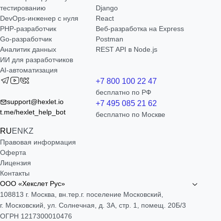
тестированию
Django
DevOps-инженер с нуля
React
РНР-разработчик
Веб-разработка на Express
Go-разработчик
Postman
Аналитик данных
REST API в Node.js
ИИ для разработчиков
AI-автоматизация
+7 800 100 22 47
бесплатно по РФ
support@hexlet.io
+7 495 085 21 62
t.me/hexlet_help_bot
бесплатно по Москве
RU
EN
KZ
Правовая информация
Оферта
Лицензия
Контакты
ООО «Хекслет Рус»
108813 г. Москва, вн.тер.г. поселение Московский,
г. Московский, ул. Солнечная, д. 3А, стр. 1, помещ. 20Б/3
ОГРН 1217300010476