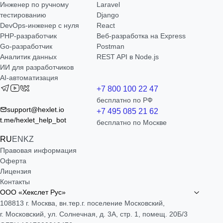
Инженер по ручному
Laravel
тестированию
Django
DevOps-инженер с нуля
React
РНР-разработчик
Веб-разработка на Express
Go-разработчик
Postman
Аналитик данных
REST API в Node.js
ИИ для разработчиков
AI-автоматизация
+7 800 100 22 47
бесплатно по РФ
support@hexlet.io
+7 495 085 21 62
t.me/hexlet_help_bot
бесплатно по Москве
RU
EN
KZ
Правовая информация
Оферта
Лицензия
Контакты
ООО «Хекслет Рус»
108813 г. Москва, вн.тер.г. поселение Московский,
г. Московский, ул. Солнечная, д. 3А, стр. 1, помещ. 20Б/3