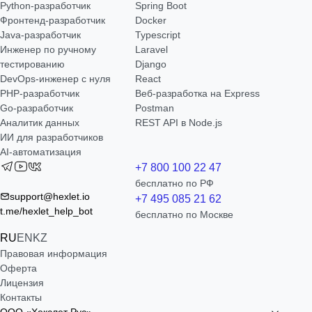
Python-разработчик
Spring Boot
Фронтенд-разработчик
Docker
Java-разработчик
Typescript
Инженер по ручному
Laravel
тестированию
Django
DevOps-инженер с нуля
React
РНР-разработчик
Веб-разработка на Express
Go-разработчик
Postman
Аналитик данных
REST API в Node.js
ИИ для разработчиков
AI-автоматизация
+7 800 100 22 47
бесплатно по РФ
support@hexlet.io
+7 495 085 21 62
t.me/hexlet_help_bot
бесплатно по Москве
RU
EN
KZ
Правовая информация
Оферта
Лицензия
Контакты
ООО «Хекслет Рус»