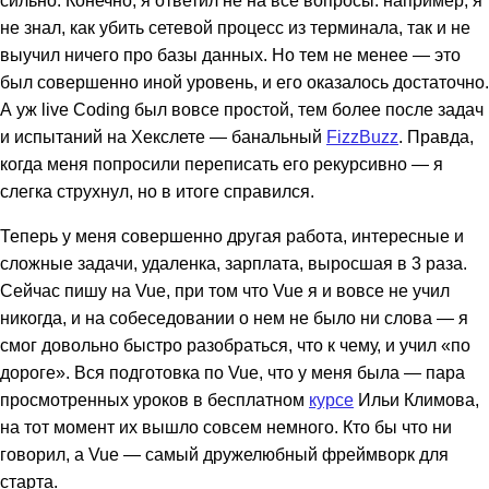
не знал, как убить сетевой процесс из терминала, так и не
выучил ничего про базы данных. Но тем не менее — это
был совершенно иной уровень, и его оказалось достаточно.
А уж live Coding был вовсе простой, тем более после задач
и испытаний на Хекслете — банальный
FizzBuzz
. Правда,
когда меня попросили переписать его рекурсивно — я
слегка струхнул, но в итоге справился.
Теперь у меня совершенно другая работа, интересные и
сложные задачи, удаленка, зарплата, выросшая в 3 раза.
Сейчас пишу на Vue, при том что Vue я и вовсе не учил
никогда, и на собеседовании о нем не было ни слова — я
смог довольно быстро разобраться, что к чему, и учил «по
дороге». Вся подготовка по Vue, что у меня была — пара
просмотренных уроков в бесплатном
курсе
Ильи Климова,
на тот момент их вышло совсем немного. Кто бы что ни
говорил, а Vue — самый дружелюбный фреймворк для
старта.