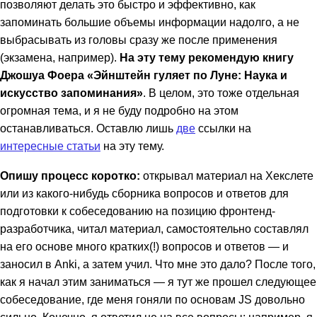
позволяют делать это быстро и эффективно, как
запоминать большие объемы информации надолго, а не
выбрасывать из головы сразу же после применения
(экзамена, например).
На эту тему рекомендую книгу
Джошуа Фоера «Эйнштейн гуляет по Луне: Наука и
искусство запоминания»
. В целом, это тоже отдельная
огромная тема, и я не буду подробно на этом
останавливаться. Оставлю лишь
две
ссылки на
интересные статьи
на эту тему.
Опишу процесс коротко:
открывал материал на Хекслете
или из какого-нибудь сборника вопросов и ответов для
подготовки к собеседованию на позицию фронтенд-
разработчика, читал материал, самостоятельно составлял
на его основе много кратких(!) вопросов и ответов — и
заносил в Anki, а затем учил. Что мне это дало? После того,
как я начал этим заниматься — я тут же прошел следующее
собеседование, где меня гоняли по основам JS довольно
сильно. Конечно, я ответил не на все вопросы: например, я