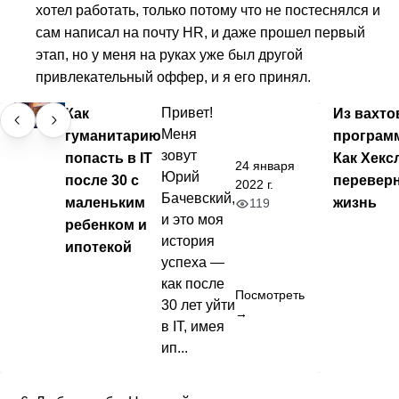
хотел работать, только потому что не постеснялся и
сам написал на почту HR, и даже прошел первый
этап, но у меня на руках уже был другой
привлекательный оффер, и я его принял.
Как
Привет!
Из вахто
Меня
гуманитарию
програм
зовут
попасть в IT
Как Хекс
24 января
Юрий
после 30 с
перевер
2022 г.
Бачевский,
маленьким
жизнь
119
и это моя
ребенком и
история
ипотекой
успеха —
как после
Посмотреть
30 лет уйти
→
в IT, имея
ип...