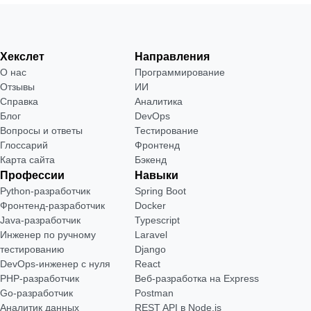
Хекслет
Направления
О нас
Программирование
Отзывы
ИИ
Справка
Аналитика
Блог
DevOps
Вопросы и ответы
Тестирование
Глоссарий
Фронтенд
Карта сайта
Бэкенд
Профессии
Навыки
Python-разработчик
Spring Boot
Фронтенд-разработчик
Docker
Java-разработчик
Typescript
Инженер по ручному
Laravel
тестированию
Django
DevOps-инженер с нуля
React
РНР-разработчик
Веб-разработка на Express
Go-разработчик
Postman
Аналитик данных
REST API в Node.js