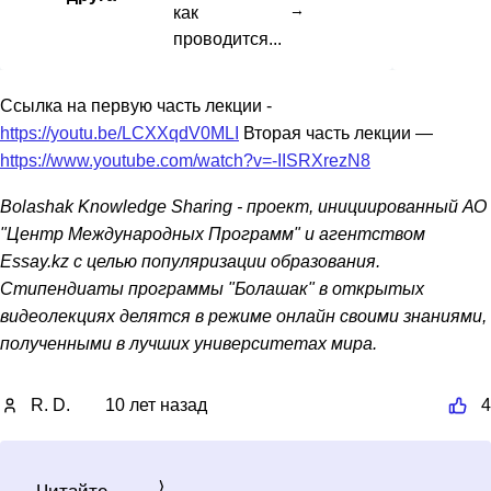
→
как
проводится...
Ссылка на первую часть лекции -
https://youtu.be/LCXXqdV0MLI
Вторая часть лекции —
https://www.youtube.com/watch?v=-IISRXrezN8
Bolashak Knowledge Sharing - проект, инициированный АО
"Центр Международных Программ" и агентством
Essay.kz с целью популяризации образования.
Стипендиаты программы "Болашак" в открытых
видеолекциях делятся в режиме онлайн своими знаниями,
полученными в лучших университетах мира.
R. D.
10 лет назад
4
Читайте