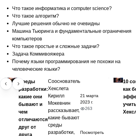
Что такое информатика и computer science?
Что такое алгоритм?
Лучшие решения обычно не очевидны
Машина Тьюринга и фундаментальные ограничения
компьютеров
Что такое простые и сложные задачи?
Задача Коммивояжера
Почему языки программирования не похожи на
человеческие языки?
Среды
Сооснователь
10 со
Хекслета
разработки:
как б
21 марта
Кирилл
какие они
эффе
2023 г.
Мокевнин
бывают и
учит
263
рассказывает,
чем
Хекс
какие бывают
отличаются
среды
друг от
разработки,
Посмотреть
друга