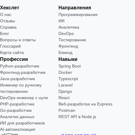
Хекслет
Направления
О нас
Программирование
Отзывы
ИИ
Справка
Аналитика
Блог
DevOps
Вопросы и ответы
Тестирование
Глоссарий
Фронтенд
Карта сайта
Бэкенд
Профессии
Навыки
Python-разработчик
Spring Boot
Фронтенд-разработчик
Docker
Java-разработчик
Typescript
Инженер по ручному
Laravel
тестированию
Django
DevOps-инженер с нуля
React
РНР-разработчик
Веб-разработка на Express
Go-разработчик
Postman
Аналитик данных
REST API в Node.js
ИИ для разработчиков
AI-автоматизация