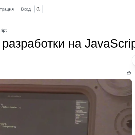
страция
Вход
ript
разработки на JavaScrip