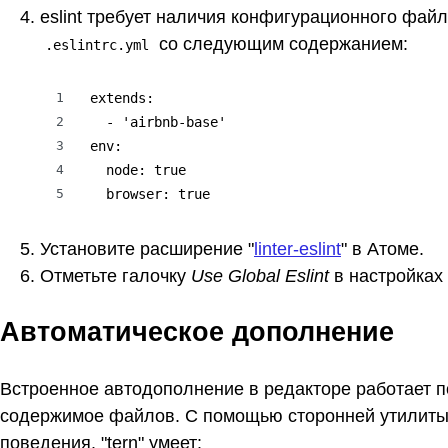
eslint требует наличия конфигурационного фай
со следующим содержанием:
.eslintrc.yml
1
extends:

2
  - 'airbnb-base'

3
env:

4
  node: true

5
  browser: true
Установите расширение "
linter-eslint
" в Атоме.
Отметьте галочку
Use Global Eslint
в настройках р
Автоматическое дополнение
Встроенное автодополнение в редакторе работает п
содержимое файлов. С помощью сторонней утилиты 
поведения. "tern" умеет: