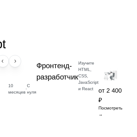
t
Изучите
ПРОФЕССИЯ
Фронтенд-
HTML,
разработчик
CSS,
JavaScript
10
С
·
и React
от 2 400
месяцев
нуля
₽
Посмотреть
→