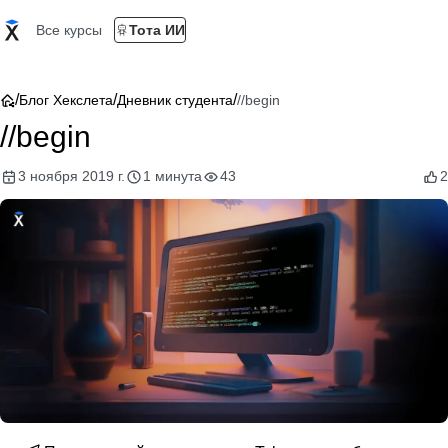
Все курсы
Тота ИИ
/
/
/
Блог Хекслета
Дневник студента
//begin
//begin
3 ноября 2019 г.
1 минута
43
2