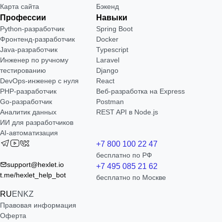
Карта сайта
Бэкенд
Профессии
Навыки
Python-разработчик
Spring Boot
Фронтенд-разработчик
Docker
Java-разработчик
Typescript
Инженер по ручному
Laravel
тестированию
Django
DevOps-инженер с нуля
React
РНР-разработчик
Веб-разработка на Express
Go-разработчик
Postman
Аналитик данных
REST API в Node.js
ИИ для разработчиков
AI-автоматизация
+7 800 100 22 47
бесплатно по РФ
support@hexlet.io
+7 495 085 21 62
t.me/hexlet_help_bot
бесплатно по Москве
RU
EN
KZ
Правовая информация
Оферта