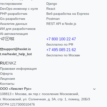
тестированию
Django
DevOps-инженер с нуля
React
РНР-разработчик
Веб-разработка на Express
Go-разработчик
Postman
Аналитик данных
REST API в Node.js
ИИ для разработчиков
AI-автоматизация
+7 800 100 22 47
бесплатно по РФ
support@hexlet.io
+7 495 085 21 62
t.me/hexlet_help_bot
бесплатно по Москве
RU
EN
KZ
Правовая информация
Оферта
Лицензия
Контакты
ООО «Хекслет Рус»
108813 г. Москва, вн.тер.г. поселение Московский,
г. Московский, ул. Солнечная, д. 3А, стр. 1, помещ. 20Б/3
ОГРН 1217300010476