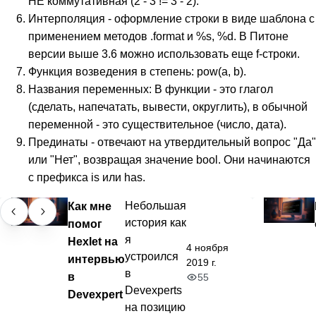
НЕ коммутативная (2 - 3 != 3 - 2).
Интерполяция - оформление строки в виде шаблона с
применением методов .format и %s, %d. В Питоне
версии выше 3.6 можно использовать еще f-строки.
Функция возведения в степень: pow(a, b).
Названия переменных: В функции - это глагол
(сделать, напечатать, вывести, округлить), в обычной
переменной - это существительное (число, дата).
Прединаты - отвечают на утвердительный вопрос "Да"
или "Нет", возвращая значение bool. Они начинаются
с префикса is или has.
Как мне
Небольшая
история как
помог
я
Hexlet на
4 ноября
устроился
интервью
2019 г.
в
в
55
Devexperts
Devexpert
на позицию