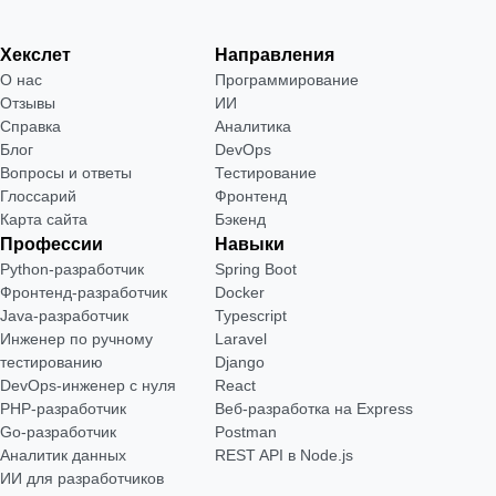
Хекслет
Направления
О нас
Программирование
Отзывы
ИИ
Справка
Аналитика
Блог
DevOps
Вопросы и ответы
Тестирование
Глоссарий
Фронтенд
Карта сайта
Бэкенд
Профессии
Навыки
Python-разработчик
Spring Boot
Фронтенд-разработчик
Docker
Java-разработчик
Typescript
Инженер по ручному
Laravel
тестированию
Django
DevOps-инженер с нуля
React
РНР-разработчик
Веб-разработка на Express
Go-разработчик
Postman
Аналитик данных
REST API в Node.js
ИИ для разработчиков