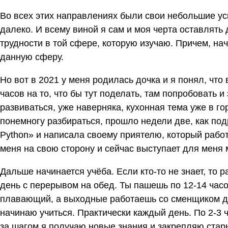
Во всех этих направлениях были свои небольшие усп
далеко. И всему виной я сам и моя черта оставлять
трудности в той сфере, которую изучаю. Причем, нач
данную сферу.
Но вот в 2021 у меня родилась дочка и я понял, что
часов на то, что бы тут поделать, там попробовать и
развиваться, уже наверняка, кухонная тема уже в го
понемногу разбираться, прошло недели две, как по
Python» и написала своему приятелю, который рабо
меня на свою сторону и сейчас выступает для меня 
Дальше начинается учёба. Если кто-то не знает, то
день с перерывом на обед. Ты пашешь по 12-14 часов
плавающий, а выходные работаешь со сменщиком до
начинаю учиться. Практически каждый день. По 2-3 ч
за шагом я получаю новые знания и закрепляю стары