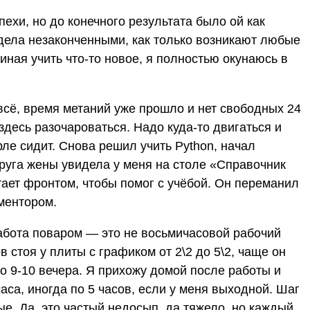
ехи, но до конечного результата было ой как
 дела незаконченными, как только возникают любые
иная учить что-то новое, я полностью окунаюсь в
 всё, время метаний уже прошло и нет свободных 24
 здесь разочароваться. Надо куда-то двигаться и
рле сидит. Снова решил учить Python, начал
друга жены увидела у меня на столе «Справочник
тает фронтом, чтобы помог с учёбой. Он переманил
ментором.
 работа поваром — это не восьмичасовой рабочий
 стоя у плиты с графиком от 2\2 до 5\2, чаще он
 9-10 вечера. Я прихожу домой после работы и
аса, иногда по 5 часов, если у меня выходной. Шаг
е. Да, это частый недосып, да тяжело, но каждый