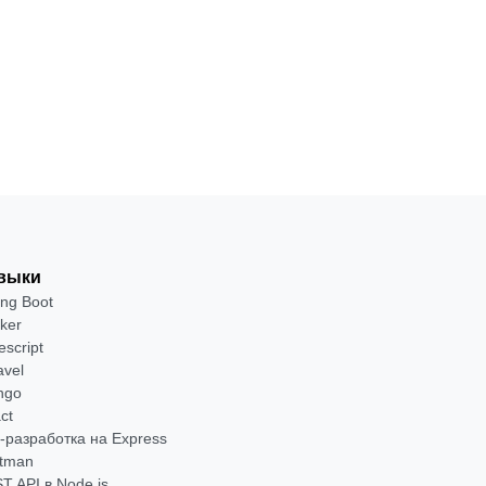
выки
ing Boot
ker
escript
avel
ngo
ct
-разработка на Express
tman
T API в Node.js