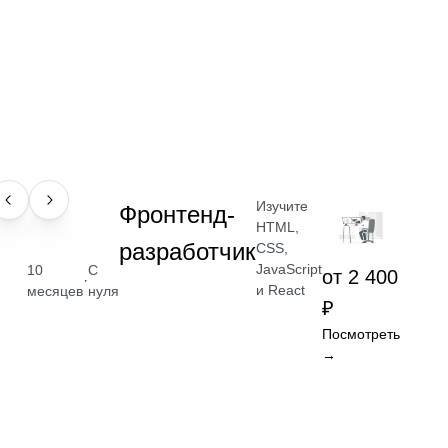
Изучите
ПРОФЕССИЯ
Фронтенд-
HTML,
разработчик
CSS,
JavaScript
10
С
от 2 400
·
и React
месяцев
нуля
₽
Посмотреть
→