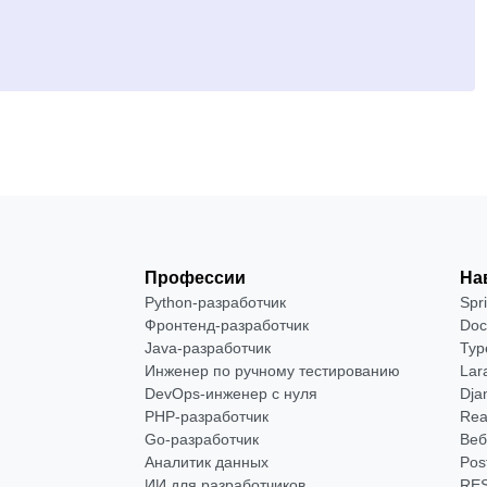
Профессии
На
Python-разработчик
Spr
Фронтенд-разработчик
Doc
Java-разработчик
Typ
Инженер по ручному тестированию
Lar
DevOps-инженер с нуля
Dja
РНР-разработчик
Rea
Go-разработчик
Веб
Аналитик данных
Pos
ИИ для разработчиков
RES