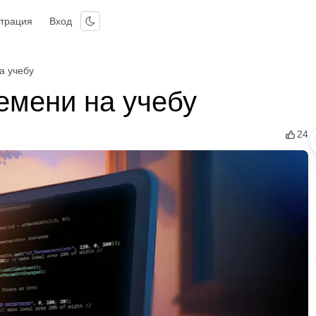
страция
Вход
а учебу
ремени на учебу
24