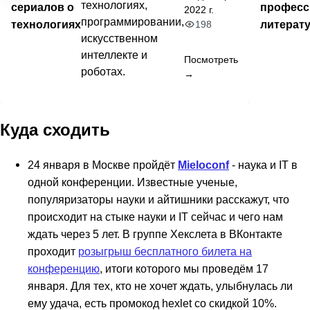
технологиях,
сериалов о
професс
2022 г.
программировании,
технологиях
литерат
198
искусственном
интеллекте и
Посмотреть
роботах.
→
Куда сходить
24 января в Москве пройдёт
Mieloconf
- наука и IT в
одной конференции. Известные ученые,
популяризаторы науки и айтишники расскажут, что
происходит на стыке науки и IT сейчас и чего нам
ждать через 5 лет. В группе Хекслета в ВКонтакте
проходит
розыгрыш бесплатного билета на
конференцию
, итоги которого мы проведём 17
января. Для тех, кто не хочет ждать, улыбнулась ли
ему удача, есть промокод hexlet со скидкой 10%.