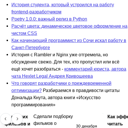
История студента, который устроился на работу
frontend-разработчиком
Poetry 1.0.0: важный релиз в Python
Расчёт цвета: динамическое цветовое оформление на
чистом CSS
Как начинающий программист из Сочи искал работу в
Санкт-Петербурге
История с Rambler и Nginx уже отгремела, но
обсуждение свежо. Для тех, кто пропустил или всё
ещё хочет разобраться -
комментарий юриста, автора
чата Hexlet Legal Андрея Кривошеева
Что говорят разработчики о преждевременной
оптимизации?
Разбираемся в правдивости цитаты
Дональда Кнута, автора книги «Искусство
программирования»
50 лучших
Сделали подборку
Как эфф
фильмов о
фильмов и
читать
30 декабря