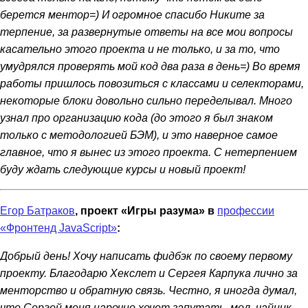
берется ментор=) И огромное спасибо Никите за
терпение, за развернутые ответы на все мои вопросы
касательно этого проекта и не только, и за то, что
умудрялся проверять мой код два раза в день=) Во время
работы пришлось повозиться с классами и селекторами,
некоторые блоки довольно сильно переделывал. Много
узнал про организацию кода (до этого я был знаком
только с методологией БЭМ), и это наверное самое
главное, что я вынес из этого проекта. С нетерпением
буду ждать следующие курсы и новый проект!
Егор Батраков
, проект «Игры разума» в
профессии
«Фронтенд JavaScript»
:
Добрый день! Хочу написать фидбэк по своему первому
проекту. Благодарю Хекслет и Сергея Карпука лично за
менторство и обратную связь. Честно, я иногда думал,
что Сергей меня нарочно хочет запутать, мол, чайник -