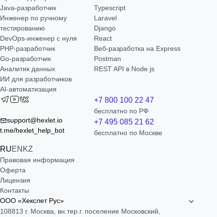
Java-разработчик
Typescript
Инженер по ручному
Laravel
тестированию
Django
DevOps-инженер с нуля
React
РНР-разработчик
Веб-разработка на Express
Go-разработчик
Postman
Аналитик данных
REST API в Node.js
ИИ для разработчиков
AI-автоматизация
+7 800 100 22 47
бесплатно по РФ
support@hexlet.io
+7 495 085 21 62
t.me/hexlet_help_bot
бесплатно по Москве
RU
EN
KZ
Правовая информация
Оферта
Лицензия
Контакты
ООО «Хекслет Рус»
108813 г. Москва, вн.тер.г. поселение Московский,