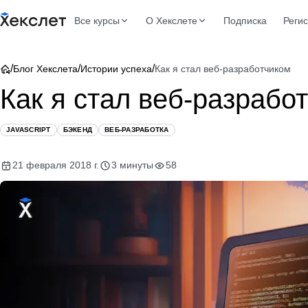
Все курсы
О Хекслете
Подписка
Реги
/
/
/
Блог Хекслета
Истории успеха
Как я стал веб-разработчиком
Как я стал веб-разрабо
JAVASCRIPT
БЭКЕНД
ВЕБ-РАЗРАБОТКА
21 февраля 2018 г.
3 минуты
58