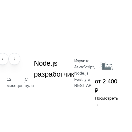
Изучите
ПРОФЕССИЯ
Node.js-
JavaScript,
разработчик
Node.js,
Fastify и
12
С
от 2 400
·
REST API
месяцев
нуля
₽
Посмотреть
→