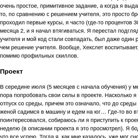
очень простое, примитивное задание, а когда я выда
то, по сравнению с решением учителя, это просто бре
проходил первые курсы, я часто (где-то процентов 
месяца 2, и я начал втягиваться. Я перестал подгл
учителя и мой код стали совпадать, был даже один 
чем решение учителя. Вообще, Хекслет воспитывает,
помимо профильных скиллов. ​
Проект
В середине июля (5 месяцев с начала обучения) у м
пора попробовать свои силы в проекте. Насколько я
отпуск со среды, причем это означало, что до среды 
женой садимся в машину и едем на юг… Где-то во в
поинтересовался, собираюсь ли я приступить к проек
неделю (в описании проекта я это просмотрел). Я бод
что все успею. Тогда я, как мне казалось, уже мог 