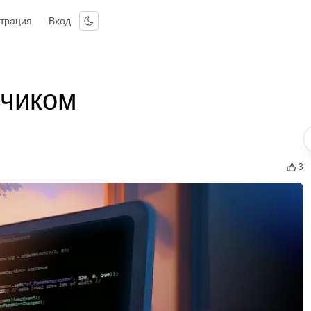
страция
Вход
тчиком
3