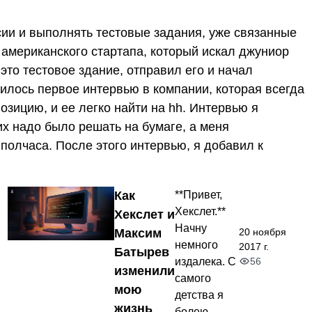
нсии и выполнять тестовые задания, уже связанные
 американского стартапа, который искал джуниор
это тестовое здание, отправил его и начал
илось первое интервью в компании, которая всегда
позицию, и ее легко найти на hh. Интервью я
х надо было решать на бумаге, а меня
полчаса. После этого интервью, я добавил к
Как
**Привет,
Хекслет.**
Хекслет и
Начну
20 ноября
Максим
немного
2017 г.
Батырев
56
издалека. С
изменили
самого
мою
детства я
жизнь
болею