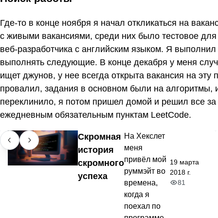
Где-то в конце ноября я начал откликаться на вака
с живыми вакансиями, среди них было тестовое для
веб-разработчика с английским языком. Я выполнил 
выполнять следующие. В конце декабря у меня случ
ищет джунов, у нее всегда открыта вакансия на эту 
провалил, задания в основном были на алгоритмы, и
переклинило, я потом пришел домой и решил все за 
ежедневным обязательным пунктам LeetCode.
Скромная
На Хекслет
меня
история
привёл мой
19 марта
скромного
руммэйт во
2018 г.
успеха
81
времена,
когда я
поехал по
программе