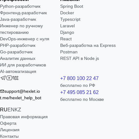
Python-разработчик
Spring Boot
Фронтенд-разработчик
Docker
Java-разработчик
Typescript
Инженер по ручному
Laravel
тестированию
Django
DevOps-инженер с нуля
React
РНР-разработчик
Веб-разработка на Express
Go-разработчик
Postman
Аналитик данных
REST API в Node.js
ИИ для разработчиков
AI-автоматизация
+7 800 100 22 47
бесплатно по РФ
support@hexlet.io
+7 495 085 21 62
t.me/hexlet_help_bot
бесплатно по Москве
RU
EN
KZ
Правовая информация
Оферта
Лицензия
Контакты