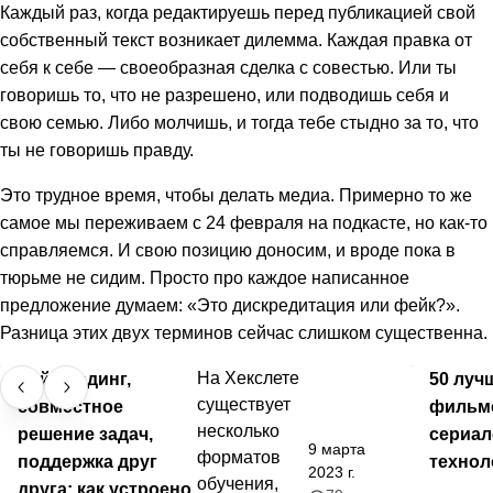
Каждый раз, когда редактируешь перед публикацией свой
собственный текст возникает дилемма. Каждая правка от
себя к себе — своеобразная сделка с совестью. Или ты
говоришь то, что не разрешено, или подводишь себя и
свою семью. Либо молчишь, и тогда тебе стыдно за то, что
ты не говоришь правду.
Это трудное время, чтобы делать медиа. Примерно то же
самое мы переживаем с 24 февраля на подкасте, но как-то
справляемся. И свою позицию доносим, и вроде пока в
тюрьме не сидим. Просто про каждое написанное
предложение думаем: «Это дискредитация или фейк?».
Разница этих двух терминов сейчас слишком существенна.
Лайв-кодинг,
На Хекслете
50 луч
существует
совместное
фильм
несколько
решение задач,
сериал
9 марта
форматов
поддержка друг
технол
2023 г.
обучения,
друга: как устроено