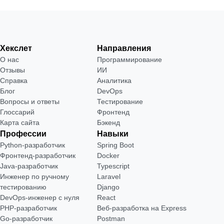
Хекслет
Направления
О нас
Программирование
Отзывы
ИИ
Справка
Аналитика
Блог
DevOps
Вопросы и ответы
Тестирование
Глоссарий
Фронтенд
Карта сайта
Бэкенд
Профессии
Навыки
Python-разработчик
Spring Boot
Фронтенд-разработчик
Docker
Java-разработчик
Typescript
Инженер по ручному
Laravel
тестированию
Django
DevOps-инженер с нуля
React
РНР-разработчик
Веб-разработка на Express
Go-разработчик
Postman