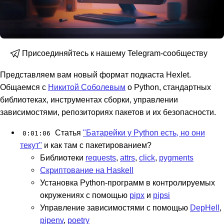
Присоединяйтесь к нашему Telegram-сообществу
Представляем вам новый формат подкаста Hexlet.
Общаемся с
Никитой Соболевым
о Python, стандартных
библиотеках, инструментах сборки, управлении
зависимостями, репозиториях пакетов и их безопасности.
Статья
"Батарейки у Python есть, но они
0:01:06
текут"
и как там с пакетированием?
Библиотеки
requests
,
attrs
,
click
,
pygments
Cкриптование на Haskell
Установка Python-программ в контролируемых
окружениях с помощью
pipx
и
pipsi
Управление зависимостями с помощью
DepHell
,
pipenv
,
poetry