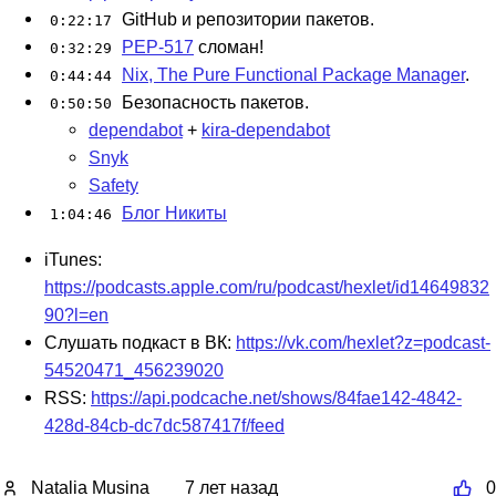
GitHub и репозитории пакетов.
0:22:17
PEP-517
сломан!
0:32:29
Nix, The Pure Functional Package Manager
.
0:44:44
Безопасность пакетов.
0:50:50
dependabot
+
kira-dependabot
Snyk
Safety
Блог Никиты
1:04:46
iTunes:
https://podcasts.apple.com/ru/podcast/hexlet/id14649832
90?l=en
Слушать подкаст в ВК:
https://vk.com/hexlet?z=podcast-
54520471_456239020
RSS:
https://api.podcache.net/shows/84fae142-4842-
428d-84cb-dc7dc587417f/feed
Natalia Musina
7 лет назад
0