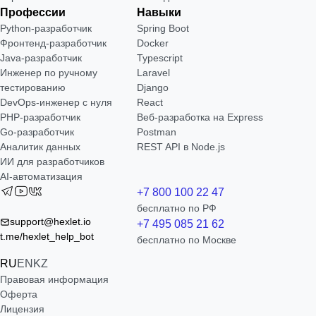
Профессии
Навыки
Python-разработчик
Spring Boot
Фронтенд-разработчик
Docker
Java-разработчик
Typescript
Инженер по ручному
Laravel
тестированию
Django
DevOps-инженер с нуля
React
РНР-разработчик
Веб-разработка на Express
Go-разработчик
Postman
Аналитик данных
REST API в Node.js
ИИ для разработчиков
AI-автоматизация
+7 800 100 22 47
бесплатно по РФ
support@hexlet.io
+7 495 085 21 62
t.me/hexlet_help_bot
бесплатно по Москве
RU
EN
KZ
Правовая информация
Оферта
Лицензия