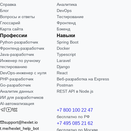
Справка
Аналитика
Блог
DevOps
Вопросы и ответы
Тестирование
Глоссарий
Фронтенд
Карта сайта
Бэкенд
Профессии
Навыки
Python-разработчик
Spring Boot
Фронтенд-разработчик
Docker
Java-разработчик
Typescript
Инженер по ручному
Laravel
тестированию
Django
DevOps-инженер с нуля
React
РНР-разработчик
Веб-разработка на Express
Go-разработчик
Postman
Аналитик данных
REST API в Node.js
ИИ для разработчиков
AI-автоматизация
+7 800 100 22 47
бесплатно по РФ
support@hexlet.io
+7 495 085 21 62
t.me/hexlet_help_bot
бесплатно по Москве