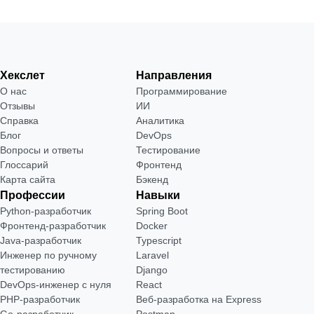
Хекслет
Направления
О нас
Программирование
Отзывы
ИИ
Справка
Аналитика
Блог
DevOps
Вопросы и ответы
Тестирование
Глоссарий
Фронтенд
Карта сайта
Бэкенд
Профессии
Навыки
Python-разработчик
Spring Boot
Фронтенд-разработчик
Docker
Java-разработчик
Typescript
Инженер по ручному
Laravel
тестированию
Django
DevOps-инженер с нуля
React
РНР-разработчик
Веб-разработка на Express