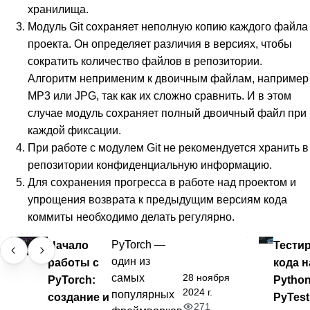
хранилища.
Модуль Git сохраняет неполную копию каждого файла
проекта. Он определяет различия в версиях, чтобы
сократить количество файлов в репозитории.
Алгоритм неприменим к двоичным файлам, например
MP3 или JPG, так как их сложно сравнить. И в этом
случае модуль сохраняет полный двоичный файл при
каждой фиксации.
При работе с модулем Git не рекомендуется хранить в
репозитории конфиденциальную информацию.
Для сохранения прогресса в работе над проектом и
упрощения возврата к предыдущим версиям кода
коммиты необходимо делать регулярно.
Начало
PyTorch —
Тести
один из
работы с
кода н
28 ноября
самых
PyTorch:
Python
2024 г.
популярных
создание и
PyTest
271