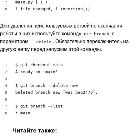
main.py | 1 +

7
1 file changed, 1 insertion(+)
8
Для удаления неиспользуемых ветвей по окончании
работы в них используйте команду
с
git branch
параметром
. Обязательно переключитесь на
--delete
другую ветку перед запуском этой команды.
$ git checkout main

1
Already on 'main'

2
3
$ git branch --delete new

4
Deleted branch new (was be62476).

5
6
$ git branch --list

7
* main
8
Читайте также: