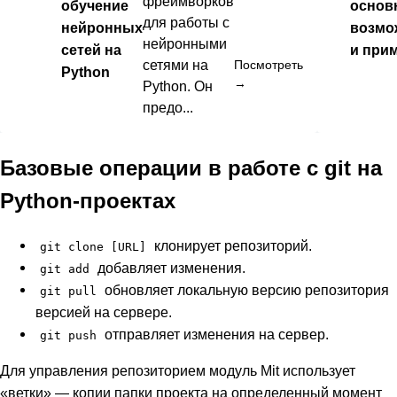
фреймворков
обучение
основ
для работы с
нейронных
возмо
нейронными
сетей на
и при
сетями на
Посмотреть
Python
→
Python. Он
предо...
Базовые операции в работе с git на
Python-проектах
клонирует репозиторий.
git clone [URL]
добавляет изменения.
git add
обновляет локальную версию репозитория
git pull
версией на сервере.
отправляет изменения на сервер.
git push
Для управления репозиторием модуль Мit использует
«ветки» — копии папки проекта на определенный момент