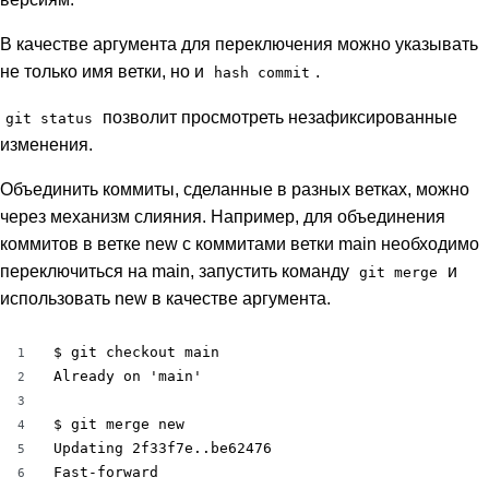
В качестве аргумента для переключения можно указывать
не только имя ветки, но и
.
hash commit
позволит просмотреть незафиксированные
git status
изменения.
Объединить коммиты, сделанные в разных ветках, можно
через механизм слияния. Например, для объединения
коммитов в ветке new с коммитами ветки main необходимо
переключиться на main, запустить команду
и
git merge
использовать new в качестве аргумента.
$ git checkout main

1
Already on 'main'

2
3
$ git merge new

4
Updating 2f33f7e..be62476

5
Fast-forward

6