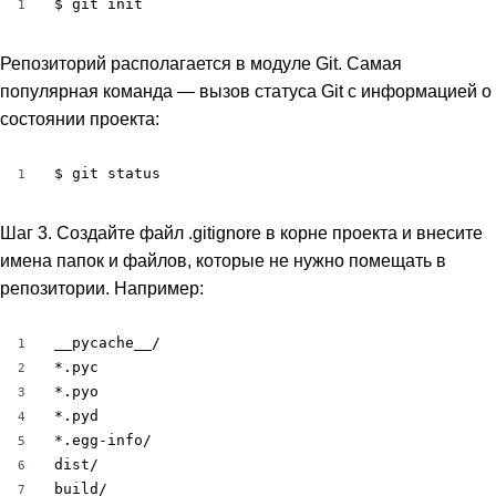
$ git init
1
Репозиторий располагается в модуле Git. Cамая
популярная команда — вызов статуса Git с информацией о
состоянии проекта:
$ git status
1
Шаг 3. Создайте файл .gitignore в корне проекта и внесите
имена папок и файлов, которые не нужно помещать в
репозитории. Например:
__pycache__/

1
*.pyc

2
*.pyo

3
*.pyd

4
*.egg-info/

5
dist/

6
build/
7