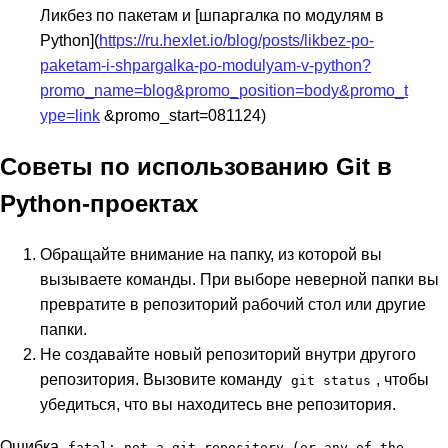
Ликбез по пакетам и [шпаргалка по модулям в
Python](
https://ru.hexlet.io/blog/posts/likbez-po-
paketam-i-shpargalka-po-modulyam-v-python?
promo_name=blog&promo_position=body&promo_t
ype=link
&promo_start=081124)
Советы по использованию Git в
Python-проектах
Обращайте внимание на папку, из которой вы
вызываете команды. При выборе неверной папки вы
превратите в репозиторий рабочий стол или другие
папки.
Не создавайте новый репозиторий внутри другого
репозитория. Вызовите команду
, чтобы
git status
убедиться, что вы находитесь вне репозитория.
Ошибка
fatal: not a git repository (or any of the