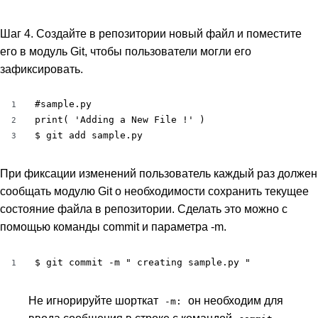
Шаг 4. Создайте в репозитории новый файл и поместите
его в модуль Git, чтобы пользователи могли его
зафиксировать.
#sample.py 

1
print( 'Adding a New File !' )

2
$ git add sample.py
3
При фиксации изменений пользователь каждый раз должен
сообщать модулю Git о необходимости сохранить текущее
состояние файла в репозитории. Сделать это можно с
помощью команды commit и параметра -m.
$ git commit -m " creating sample.py "
1
Не игнорируйте шорткат
он необходим для
-m:
ввода сообщения в строке c командой
.