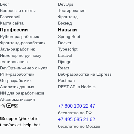
Блог
DevOps
Вопросы и ответы
Тестирование
Глоссарий
Фронтенд
Карта сайта
Бэкенд
Профессии
Навыки
Python-разработчик
Spring Boot
Фронтенд-разработчик
Docker
Java-разработчик
Typescript
Инженер по ручному
Laravel
тестированию
Django
DevOps-инженер с нуля
React
РНР-разработчик
Веб-разработка на Express
Go-разработчик
Postman
Аналитик данных
REST API в Node.js
ИИ для разработчиков
AI-автоматизация
+7 800 100 22 47
бесплатно по РФ
support@hexlet.io
+7 495 085 21 62
t.me/hexlet_help_bot
бесплатно по Москве