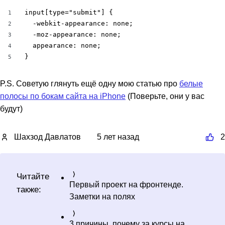
input[type="submit"] {

1
  -webkit-appearance: none;

2
  -moz-appearance: none;

3
  appearance: none;

4
}
5
P.S. Советую глянуть ещё одну мою статью про
белые
полосы по бокам сайта на iPhone
(Поверьте, они у вас
будут)
Шахзод Давлатов
5 лет назад
2
Читайте
Первый проект на фронтенде.
также:
Заметки на полях
3 причины, почему за курсы на