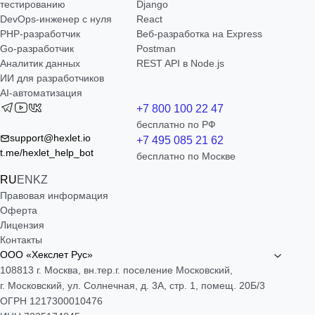
тестированию
Django
DevOps-инженер с нуля
React
РНР-разработчик
Веб-разработка на Express
Go-разработчик
Postman
Аналитик данных
REST API в Node.js
ИИ для разработчиков
AI-автоматизация
+7 800 100 22 47
бесплатно по РФ
support@hexlet.io
+7 495 085 21 62
t.me/hexlet_help_bot
бесплатно по Москве
RU
EN
KZ
Правовая информация
Оферта
Лицензия
Контакты
ООО «Хекслет Рус»
108813 г. Москва, вн.тер.г. поселение Московский,
г. Московский, ул. Солнечная, д. 3А, стр. 1, помещ. 20Б/3
ОГРН 1217300010476