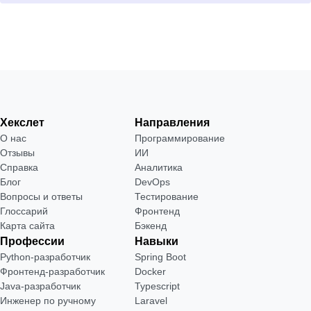
Хекслет
Направления
О нас
Программирование
Отзывы
ИИ
Справка
Аналитика
Блог
DevOps
Вопросы и ответы
Тестирование
Глоссарий
Фронтенд
Карта сайта
Бэкенд
Профессии
Навыки
Python-разработчик
Spring Boot
Фронтенд-разработчик
Docker
Java-разработчик
Typescript
Инженер по ручному
Laravel