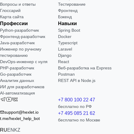
Вопросы и ответы
Тестирование
Глоссарий
Фронтенд
Карта сайта
Бэкенд
Профессии
Навыки
Python-разработчик
Spring Boot
Фронтенд-разработчик
Docker
Java-разработчик
Typescript
Инженер по ручному
Laravel
тестированию
Django
DevOps-инженер с нуля
React
РНР-разработчик
Веб-разработка на Express
Go-разработчик
Postman
Аналитик данных
REST API в Node.js
ИИ для разработчиков
AI-автоматизация
+7 800 100 22 47
бесплатно по РФ
support@hexlet.io
+7 495 085 21 62
t.me/hexlet_help_bot
бесплатно по Москве
RU
EN
KZ