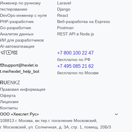
Инженер по ручному
Laravel
тестированию
Django
DevOps-инженер с нуля
React
РНР-разработчик
Веб-разработка на Express
Go-разработчик
Postman
Аналитик данных
REST API в Node.js
ИИ для разработчиков
AI-автоматизация
+7 800 100 22 47
бесплатно по РФ
support@hexlet.io
+7 495 085 21 62
t.me/hexlet_help_bot
бесплатно по Москве
RU
EN
KZ
Правовая информация
Оферта
Лицензия
Контакты
ООО «Хекслет Рус»
108813 г. Москва, вн.тер.г. поселение Московский,
г. Московский, ул. Солнечная, д. 3А, стр. 1, помещ. 20Б/3