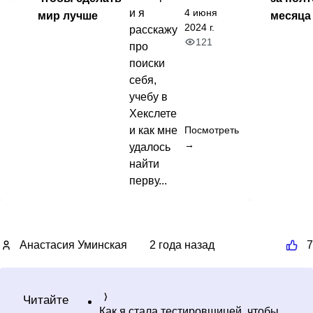
4 июня
и я
мир лучше
месяца
2024 г.
расскажу
121
про
поиски
себя,
учебу в
Хекслете
и как мне
Посмотреть
→
удалось
найти
перву...
Анастасия Уминская
2 года назад
7
Читайте
Как я стала тестировщицей, чтобы