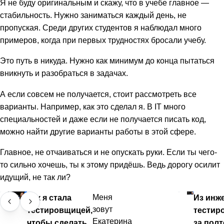
Я не буду оригинальным и скажу, что в учебе главное —
стабильность. Нужно заниматься каждый день, не
пропуская. Среди других студентов я наблюдал много
примеров, когда при первых трудностях бросали учебу.
Это путь в никуда. Нужно как минимум до конца пытаться
вникнуть и разобраться в задачах.
А если совсем не получается, стоит рассмотреть все
варианты. Например, как это сделал я. В IT много
специальностей и даже если не получается писать код,
можно найти другие варианты работы в этой сфере.
Главное, не отчаиваться и не опускать руки. Если ты чего-
то сильно хочешь, ты к этому придёшь. Ведь дорогу осилит
идущий, не так ли?
Как я стала
Меня
Из инж
зовут
тестировщицей,
тестир
Екатерина
чтобы сделать
за пол