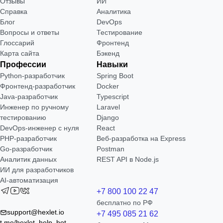
Отзывы
ИИ
Справка
Аналитика
Блог
DevOps
Вопросы и ответы
Тестирование
Глоссарий
Фронтенд
Карта сайта
Бэкенд
Профессии
Навыки
Python-разработчик
Spring Boot
Фронтенд-разработчик
Docker
Java-разработчик
Typescript
Инженер по ручному
Laravel
тестированию
Django
DevOps-инженер с нуля
React
РНР-разработчик
Веб-разработка на Express
Go-разработчик
Postman
Аналитик данных
REST API в Node.js
ИИ для разработчиков
AI-автоматизация
+7 800 100 22 47
бесплатно по РФ
support@hexlet.io
+7 495 085 21 62
t.me/hexlet_help_bot