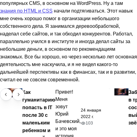
популярных CMS, в основном на WordPress. Ну а там
знания по HTML и CSS
начали подтягиваться. Этот навык
мне очень хорошо помог в организации небольшого
собственного дела. Я занимался деревообработкой,
наделал себе сайтов, и так обходил конкурентов. Работал,
параллельно учился в институте и иногда делал сайты за
небольшие деньги, в основном по рекомендациям
знакомых. Все бы хорошо, но через несколько лет основная
деятельность мне наскучила, и я не видел какого-то
дальнейшей перспективы как в финансах, так и в развитии,
считал ее не совсем современной.
Как
Привет!
За
Меня
гуманитарию
в т
зовут
попасть в IT
сос
24 января
Юрий
после 30 с
вый
2022 г.
Бачевский,
маленьким
зв
103
и это моя
ребенком и
история