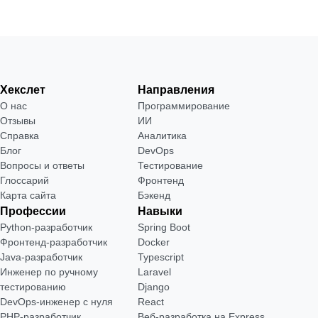
Хекслет
Направления
О нас
Программирование
Отзывы
ИИ
Справка
Аналитика
Блог
DevOps
Вопросы и ответы
Тестирование
Глоссарий
Фронтенд
Карта сайта
Бэкенд
Профессии
Навыки
Python-разработчик
Spring Boot
Фронтенд-разработчик
Docker
Java-разработчик
Typescript
Инженер по ручному
Laravel
тестированию
Django
DevOps-инженер с нуля
React
РНР-разработчик
Веб-разработка на Express