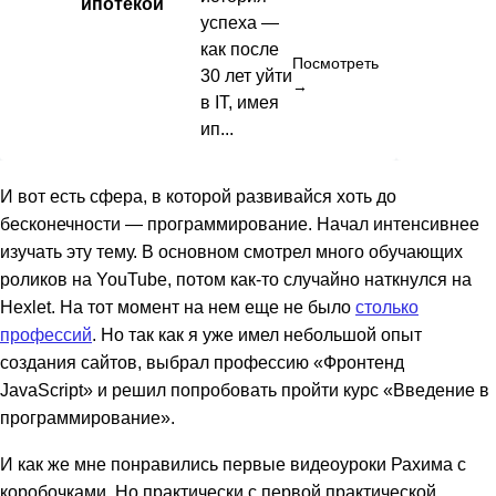
ипотекой
успеха —
как после
Посмотреть
30 лет уйти
→
в IT, имея
ип...
И вот есть сфера, в которой развивайся хоть до
бесконечности — программирование. Начал интенсивнее
изучать эту тему. В основном смотрел много обучающих
роликов на YouTube, потом как-то случайно наткнулся на
Hexlet. На тот момент на нем еще не было
столько
профессий
. Но так как я уже имел небольшой опыт
создания сайтов, выбрал профессию «Фронтенд
JavaScript» и решил попробовать пройти курс «Введение в
программирование».
И как же мне понравились первые видеоуроки Рахима с
коробочками. Но практически с первой практической