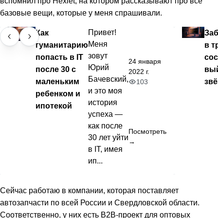
вспомнил про Hexlet, на котором рассказывают про все
базовые вещи, которые у меня спрашивали.
Как
Привет!
За
Меня
гуманитарию
в т
зовут
попасть в IT
сос
24 января
Юрий
после 30 с
вый
2022 г.
Бачевский,
маленьким
зв
103
и это моя
ребенком и
история
ипотекой
успеха —
как после
Посмотреть
30 лет уйти
→
в IT, имея
ип...
Сейчас работаю в компании, которая поставляет
автозапчасти по всей России и Свердловской области.
Соответственно, у них есть B2B-проект для оптовых