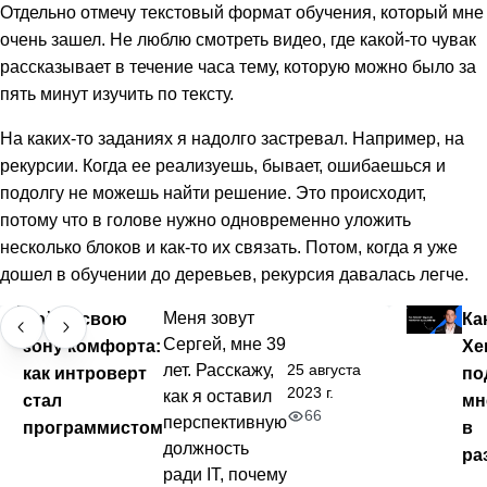
Отдельно отмечу текстовый формат обучения, который мне
очень зашел. Не люблю смотреть видео, где какой-то чувак
рассказывает в течение часа тему, которую можно было за
пять минут изучить по тексту.
На каких-то заданиях я надолго застревал. Например, на
рекурсии. Когда ее реализуешь, бывает, ошибаешься и
подолгу не можешь найти решение. Это происходит,
потому что в голове нужно одновременно уложить
несколько блоков и как-то их связать. Потом, когда я уже
дошел в обучении до деревьев, рекурсия давалась легче.
Найти свою
Меня зовут
Ка
Сергей, мне 39
зону комфорта:
Хе
25 августа
лет. Расскажу,
как интроверт
по
2023 г.
как я оставил
стал
мн
66
перспективную
программистом
в
должность
ра
ради IT, почему