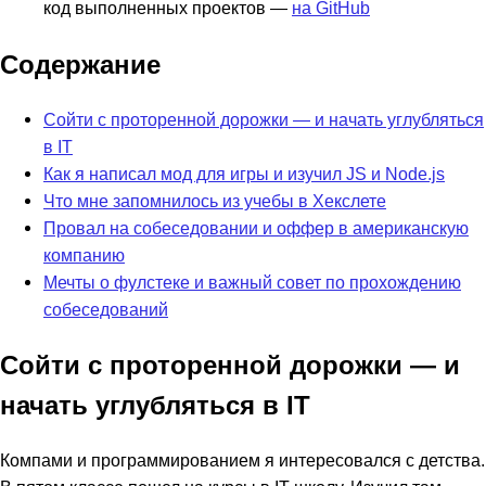
код выполненных проектов —
на GitHub
Содержание
Сойти с проторенной дорожки — и начать углубляться
в IT
Как я написал мод для игры и изучил JS и Node.js
Что мне запомнилось из учебы в Хекслете
Провал на собеседовании и оффер в американскую
компанию
Мечты о фулстеке и важный совет по прохождению
собеседований
Сойти с проторенной дорожки — и
начать углубляться в IT
Компами и программированием я интересовался с детства.