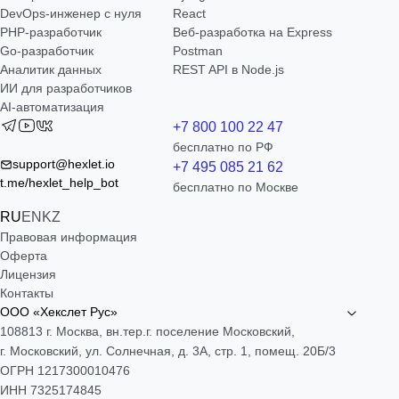
DevOps-инженер с нуля
React
РНР-разработчик
Веб-разработка на Express
Go-разработчик
Postman
Аналитик данных
REST API в Node.js
ИИ для разработчиков
AI-автоматизация
+7 800 100 22 47
бесплатно по РФ
support@hexlet.io
+7 495 085 21 62
t.me/hexlet_help_bot
бесплатно по Москве
RU
EN
KZ
Правовая информация
Оферта
Лицензия
Контакты
ООО «Хекслет Рус»
108813 г. Москва, вн.тер.г. поселение Московский,
г. Московский, ул. Солнечная, д. 3А, стр. 1, помещ. 20Б/3
ОГРН 1217300010476
ИНН 7325174845