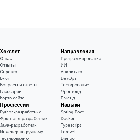
Хекслет
Направления
О нас
Программирование
Отзывы
ИИ
Справка
Аналитика
Блог
DevOps
Вопросы и ответы
Тестирование
Глоссарий
Фронтенд
Карта сайта
Бэкенд
Профессии
Навыки
Python-разработчик
Spring Boot
Фронтенд-разработчик
Docker
Java-разработчик
Typescript
Инженер по ручному
Laravel
тестированию
Django