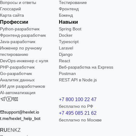
Вопросы и ответы
Тестирование
Глоссарий
Фронтенд
Карта сайта
Бэкенд
Профессии
Навыки
Python-разработчик
Spring Boot
Фронтенд-разработчик
Docker
Java-разработчик
Typescript
Инженер по ручному
Laravel
тестированию
Django
DevOps-инженер с нуля
React
РНР-разработчик
Веб-разработка на Express
Go-разработчик
Postman
Аналитик данных
REST API в Node.js
ИИ для разработчиков
AI-автоматизация
+7 800 100 22 47
бесплатно по РФ
support@hexlet.io
+7 495 085 21 62
t.me/hexlet_help_bot
бесплатно по Москве
RU
EN
KZ