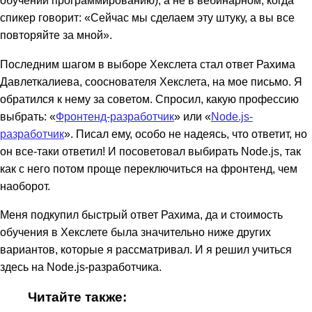
обучении программированию), а не в вебинарном, когда
спикер говорит: «Сейчас мы сделаем эту штуку, а вы все
повторяйте за мной».
Последним шагом в выборе Хекслета стал ответ Рахима
Давлеткалиева, сооснователя Хекслета, на мое письмо. Я
обратился к нему за советом. Спросил, какую профессию
выбрать: «
Фронтенд-разработчик
» или «
Node.js-
разработчик
». Писал ему, особо не надеясь, что ответит, но
он все-таки ответил! И посоветовал выбирать Node.js, так
как с него потом проще переключиться на фронтенд, чем
наоборот.
Меня подкупил быстрый ответ Рахима, да и стоимость
обучения в Хекслете была значительно ниже других
вариантов, которые я рассматривал. И я решил учиться
здесь на Node.js-разработчика.
Читайте также: