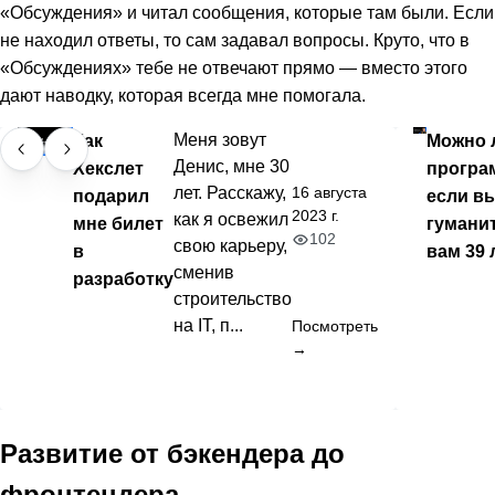
«Обсуждения» и читал сообщения, которые там были. Если
не находил ответы, то сам задавал вопросы. Круто, что в
«Обсуждениях» тебе не отвечают прямо — вместо этого
дают наводку, которая всегда мне помогала.
Как
Меня зовут
Можно 
Денис, мне 30
Хекслет
програ
16 августа
лет. Расскажу,
подарил
если в
2023 г.
как я освежил
мне билет
гумани
102
свою карьеру,
в
вам 39 
сменив
разработку
строительство
на IT, п...
Посмотреть
→
Развитие от бэкендера до
фронтендера